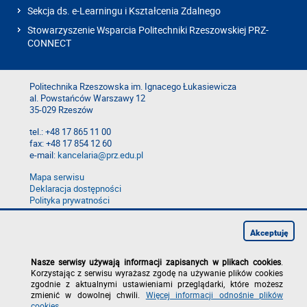
Sekcja ds. e-Learningu i Kształcenia Zdalnego
Stowarzyszenie Wsparcia Politechniki Rzeszowskiej PRZ-
CONNECT
Politechnika Rzeszowska im. Ignacego Łukasiewicza
al. Powstańców Warszawy 12
35-029 Rzeszów
tel.: +48 17 865 11 00
fax: +48 17 854 12 60
e-mail:
kancelaria@prz.edu.pl
Mapa serwisu
Deklaracja dostępności
Polityka prywatności
Zgłoś błąd na stronie
Zgłoś naruszenie
Akceptuję
Nasze serwisy używają informacji zapisanych w plikach cookies
.
Korzystając z serwisu wyrażasz zgodę na używanie plików cookies
zgodnie z aktualnymi ustawieniami przeglądarki, które możesz
zmienić w dowolnej chwili.
Więcej informacji odnośnie plików
cookies
.