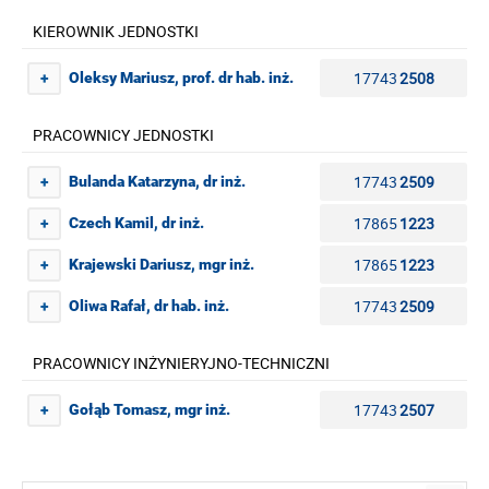
KIEROWNIK JEDNOSTKI
17743
2508
Oleksy Mariusz, prof. dr hab. inż.
+
PRACOWNICY JEDNOSTKI
17743
2509
Bulanda Katarzyna, dr inż.
+
17865
1223
Czech Kamil, dr inż.
+
17865
1223
Krajewski Dariusz, mgr inż.
+
17743
2509
Oliwa Rafał, dr hab. inż.
+
PRACOWNICY INŻYNIERYJNO-TECHNICZNI
17743
2507
Gołąb Tomasz, mgr inż.
+