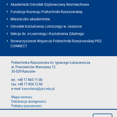
Akademicki Ośrodek Szybowcowy Bezmiechowa
Fundacja Rozwoju Politechniki Rzeszowskiej
Miasteczko akademickie
Ośrodek Kształcenia Lotniczego w Jasionce
Sekcja ds. e-Learningu i Kształcenia Zdalnego
Stowarzyszenie Wsparcia Politechniki Rzeszowskiej PRZ-
CONNECT
Politechnika Rzeszowska im. Ignacego Łukasiewicza
al. Powstańców Warszawy 12
35-029 Rzeszów
tel.: +48 17 865 11 00
fax: +48 17 854 12 60
e-mail:
kancelaria@prz.edu.pl
Mapa serwisu
Deklaracja dostępności
Polityka prywatności
Zgłoś błąd na stronie
Zgłoś naruszenie