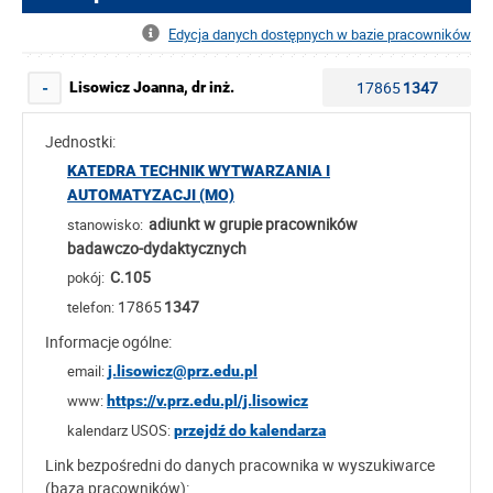
Edycja danych dostępnych w bazie pracowników
17865
1347
Lisowicz Joanna, dr inż.
-
Jednostki:
KATEDRA TECHNIK WYTWARZANIA I
AUTOMATYZACJI (MO)
adiunkt w grupie pracowników
stanowisko:
badawczo-dydaktycznych
C.105
pokój:
17865
1347
telefon:
Informacje ogólne:
email:
j.lisowicz@prz.edu.pl
www:
https://v.prz.edu.pl/j.lisowicz
kalendarz USOS:
przejdź do kalendarza
Link bezpośredni do danych pracownika w wyszukiwarce
(baza pracowników):