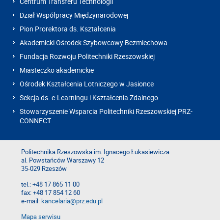
Centrum Transferu Technologii
Dział Współpracy Międzynarodowej
Pion Prorektora ds. Kształcenia
Akademicki Ośrodek Szybowcowy Bezmiechowa
Fundacja Rozwoju Politechniki Rzeszowskiej
Miasteczko akademickie
Ośrodek Kształcenia Lotniczego w Jasionce
Sekcja ds. e-Learningu i Kształcenia Zdalnego
Stowarzyszenie Wsparcia Politechniki Rzeszowskiej PRZ-
CONNECT
Politechnika Rzeszowska im. Ignacego Łukasiewicza
al. Powstańców Warszawy 12
35-029 Rzeszów
tel.: +48 17 865 11 00
fax: +48 17 854 12 60
e-mail:
kancelaria@prz.edu.pl
Mapa serwisu