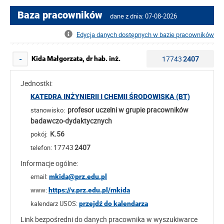
Baza pracowników
dane z dnia: 07-08-2026
Edycja danych dostępnych w bazie pracowników
17743
2407
Kida Małgorzata, dr hab. inż.
-
Jednostki:
KATEDRA INŻYNIERII I CHEMII ŚRODOWISKA (BT)
profesor uczelni w grupie pracowników
stanowisko:
badawczo-dydaktycznych
K.56
pokój:
17743
2407
telefon:
Informacje ogólne:
email:
mkida@prz.edu.pl
www:
https://v.prz.edu.pl/mkida
kalendarz USOS:
przejdź do kalendarza
Link bezpośredni do danych pracownika w wyszukiwarce