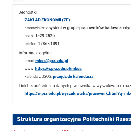
Jednostki:
ZAKŁAD EKONOMII (ZE)
asystent w grupie pracowników badawczo-dy
stanowisko:
L-29.252b
pokój:
17865
1391
telefon:
Informacje ogólne:
email:
mkos@prz.edu.pl
www:
https://v.prz.edu.pl/mkos
kalendarz USOS:
przejdź do kalendarza
Link bezpośredni do danych pracownika w wyszukiwarce (ba
https://w.prz.edu.pl/wyszukiwarka/pracownik.html?q=mk
Struktura organizacyjna Politechniki Rzes