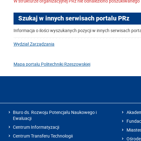
W strukturze organizacyjnej PRz nie odnaleziono poszukiwanego 
Szukaj w innych serwisach portalu PRz
Informacja o ilości wyszukanych pozycji w innych serwisach port
Wydział Zarządzania
Mapa portalu Politechniki Rzeszowskiej
Biuro ds. Rozwoju Potencjału Naukowego i
Akadem
Ewaluacji
Fundacj
Centrum Informatyzacji
Miaste
Centrum Transferu Technologii
Ośrode