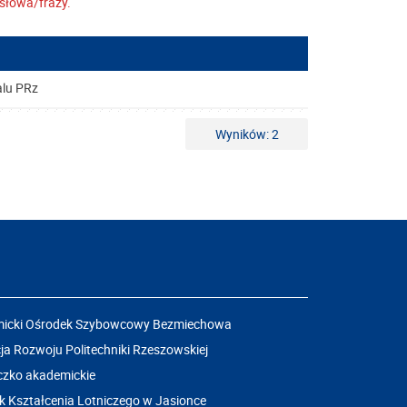
słowa/frazy.
alu PRz
Wyników: 2
icki Ośrodek Szybowcowy Bezmiechowa
a Rozwoju Politechniki Rzeszowskiej
czko akademickie
k Kształcenia Lotniczego w Jasionce