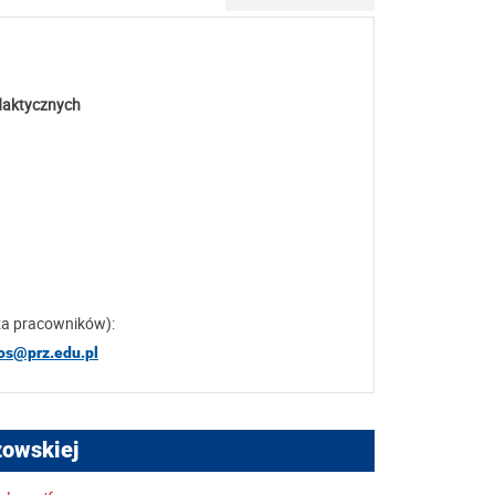
daktycznych
za pracowników):
os@prz.edu.pl
zowskiej