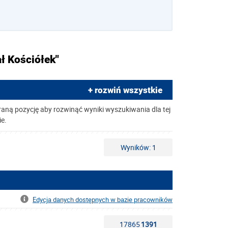
ł Kościółek"
+ rozwiń wszystkie
raną pozycję aby rozwinąć wyniki wyszukiwania dla tej
ie.
Wyników: 1
Edycja danych dostępnych w bazie pracowników
17865
1391