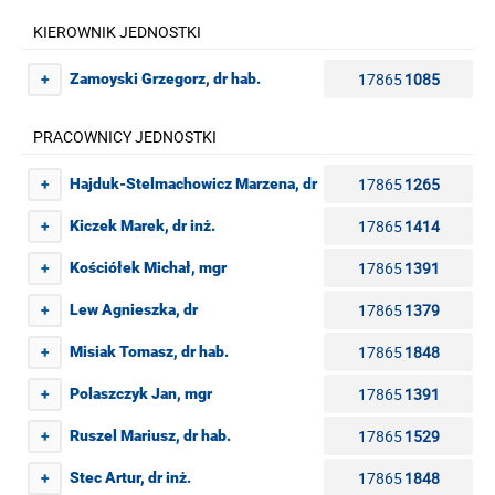
KIEROWNIK JEDNOSTKI
17865
1085
Zamoyski Grzegorz, dr hab.
+
PRACOWNICY JEDNOSTKI
17865
1265
Hajduk-Stelmachowicz Marzena, dr
+
17865
1414
Kiczek Marek, dr inż.
+
17865
1391
Kościółek Michał, mgr
+
17865
1379
Lew Agnieszka, dr
+
17865
1848
Misiak Tomasz, dr hab.
+
17865
1391
Polaszczyk Jan, mgr
+
17865
1529
Ruszel Mariusz, dr hab.
+
17865
1848
Stec Artur, dr inż.
+