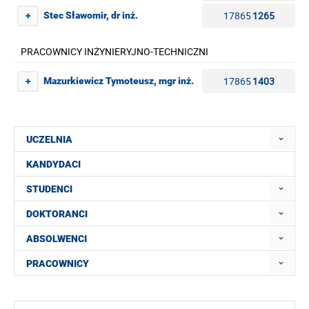
17865
1265
Stec Sławomir, dr inż.
+
PRACOWNICY INŻYNIERYJNO-TECHNICZNI
17865
1403
Mazurkiewicz Tymoteusz, mgr inż.
+
UCZELNIA
KANDYDACI
STUDENCI
DOKTORANCI
ABSOLWENCI
PRACOWNICY