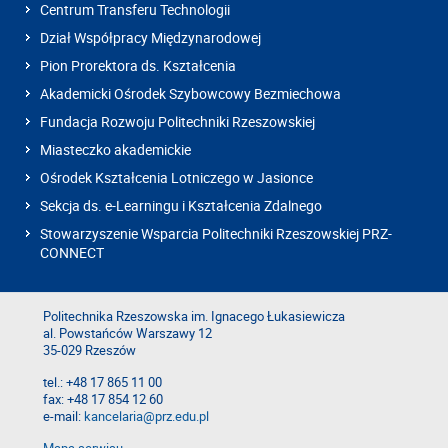
Centrum Transferu Technologii
Dział Współpracy Międzynarodowej
Pion Prorektora ds. Kształcenia
Akademicki Ośrodek Szybowcowy Bezmiechowa
Fundacja Rozwoju Politechniki Rzeszowskiej
Miasteczko akademickie
Ośrodek Kształcenia Lotniczego w Jasionce
Sekcja ds. e-Learningu i Kształcenia Zdalnego
Stowarzyszenie Wsparcia Politechniki Rzeszowskiej PRZ-
CONNECT
Politechnika Rzeszowska im. Ignacego Łukasiewicza
al. Powstańców Warszawy 12
35-029 Rzeszów
tel.: +48 17 865 11 00
fax: +48 17 854 12 60
e-mail:
kancelaria@prz.edu.pl