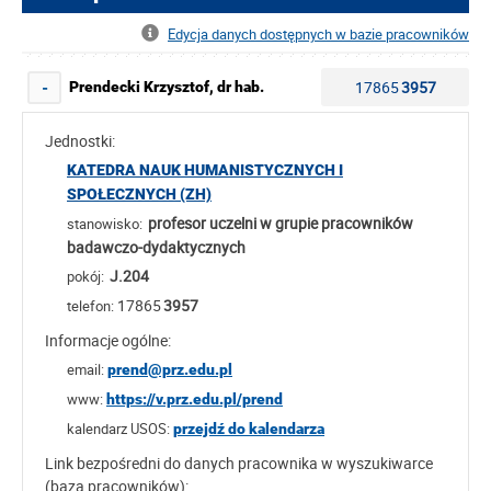
Edycja danych dostępnych w bazie pracowników
17865
3957
Prendecki Krzysztof, dr hab.
-
Jednostki:
KATEDRA NAUK HUMANISTYCZNYCH I
SPOŁECZNYCH (ZH)
profesor uczelni w grupie pracowników
stanowisko:
badawczo-dydaktycznych
J.204
pokój:
17865
3957
telefon:
Informacje ogólne:
email:
prend@prz.edu.pl
www:
https://v.prz.edu.pl/prend
kalendarz USOS:
przejdź do kalendarza
Link bezpośredni do danych pracownika w wyszukiwarce
(baza pracowników):