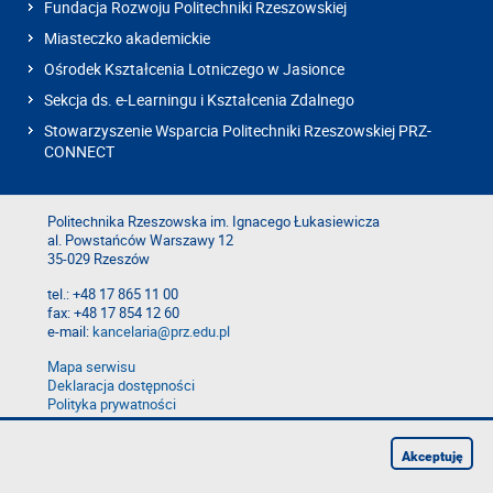
Fundacja Rozwoju Politechniki Rzeszowskiej
Miasteczko akademickie
Ośrodek Kształcenia Lotniczego w Jasionce
Sekcja ds. e-Learningu i Kształcenia Zdalnego
Stowarzyszenie Wsparcia Politechniki Rzeszowskiej PRZ-
CONNECT
Politechnika Rzeszowska im. Ignacego Łukasiewicza
al. Powstańców Warszawy 12
35-029 Rzeszów
tel.: +48 17 865 11 00
fax: +48 17 854 12 60
e-mail:
kancelaria@prz.edu.pl
Mapa serwisu
Deklaracja dostępności
Polityka prywatności
Zgłoś błąd na stronie
Zgłoś naruszenie
Akceptuję