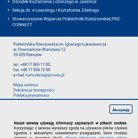
Ośrodek Kształcenia Lotniczego w Jasionce
Sekcja ds. e-Learningu i Kształcenia Zdalnego
Stowarzyszenie Wsparcia Politechniki Rzeszowskiej PRZ-
CONNECT
Politechnika Rzeszowska im. Ignacego Łukasiewicza
al. Powstańców Warszawy 12
35-029 Rzeszów
tel.: +48 17 865 11 00
fax: +48 17 854 12 60
e-mail:
kancelaria@prz.edu.pl
Mapa serwisu
Deklaracja dostępności
Polityka prywatności
Zgłoś błąd na stronie
Zgłoś naruszenie
Akceptuję
Nasze serwisy używają informacji zapisanych w plikach cookies
.
Korzystając z serwisu wyrażasz zgodę na używanie plików cookies
zgodnie z aktualnymi ustawieniami przeglądarki, które możesz
zmienić w dowolnej chwili.
Więcej informacji odnośnie plików