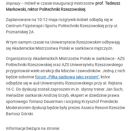
imprezy
– mówił w czasie inauguracji mistrzostw
prof. Tadeusz
Markowski, rektor Politechniki Rzeszowskiej.
Zaplanowane na 10-12 maja rozgrywki kobiet odbędą się w
Centrum Fizjoterapii i Sportu Politechniki Rzeszowskiej przy ul.
Poznańskiej 2A.
W tym samym czasie na Uniwersytecie Rzeszowskim odbywają
się Akademickie Mistrzostwa Polski w siatkówce mężczyzn.
Organizatorzy Akademickich Mistrzostw Polski w siatkówce - AZS
Politechniki Rzeszowskiej oraz AZS Uniwersytetu Rzeszowskiego
przygotowali wiele atrakcji dla kibiców i zawodników. Jedną z nich
będzie sobotnie
forum „Piłka siatkowa jako system”
, które
odbędzie się w auli Uniwersytetu Rzeszowskiego przy al. Rejtana
16 C. Do dyskusji zostali zaproszeni m.in. słynny trener Jan Such,
menadżer siatkarski Andrzej Grzyb, ekspert w dziedzinie prawa
sportowego Tomasz Dauerman i socjolog Krzysztof Prendecki.
Moderatorem dyskusji będzie były prezes Asseco Resovii Rzeszów
Bartosz Górski.
Informacje bieżące na stronie: