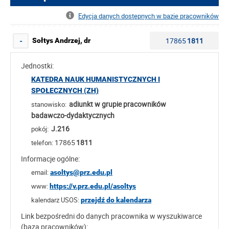
Edycja danych dostępnych w bazie pracowników
17865
1811
Sołtys Andrzej, dr
-
Jednostki:
KATEDRA NAUK HUMANISTYCZNYCH I
SPOŁECZNYCH (ZH)
adiunkt w grupie pracowników
stanowisko:
badawczo-dydaktycznych
J.216
pokój:
17865
1811
telefon:
Informacje ogólne:
email:
asoltys@prz.edu.pl
www:
https://v.prz.edu.pl/asoltys
kalendarz USOS:
przejdź do kalendarza
Link bezpośredni do danych pracownika w wyszukiwarce
(baza pracowników):