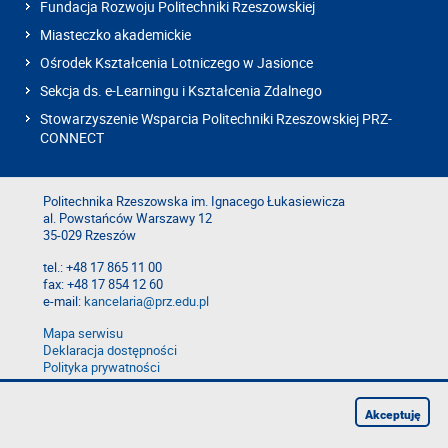
Fundacja Rozwoju Politechniki Rzeszowskiej
Miasteczko akademickie
Ośrodek Kształcenia Lotniczego w Jasionce
Sekcja ds. e-Learningu i Kształcenia Zdalnego
Stowarzyszenie Wsparcia Politechniki Rzeszowskiej PRZ-
CONNECT
Politechnika Rzeszowska im. Ignacego Łukasiewicza
al. Powstańców Warszawy 12
35-029 Rzeszów
tel.: +48 17 865 11 00
fax: +48 17 854 12 60
e-mail:
kancelaria@prz.edu.pl
Mapa serwisu
Deklaracja dostępności
Polityka prywatności
Zgłoś błąd na stronie
Zgłoś naruszenie
Akceptuję