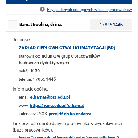
Edycja danych dostępnych w bazie pracowników
17865
1445
Barnat Ewelina, dr inż.
-
Jednostki:
ZAKŁAD CIEPŁOWNICTWA I KLIMATYZACJI (BD)
adiunkt w grupie pracowników
stanowisko:
badawczo-dydaktycznych
K.30
pokój:
17865
1445
telefon:
Informacje ogólne:
email:
e.barnat@prz.edu.pl
www:
https://v.prz.edu.pl/e.barnat
kalendarz USOS:
przejdź do kalendarza
Link bezpośredni do danych pracownika w wyszukiwarce
(baza pracowników):