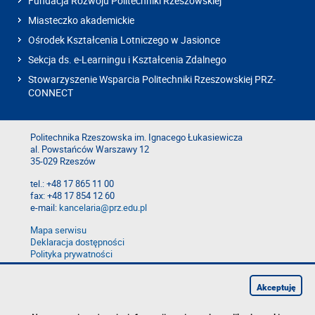
Fundacja Rozwoju Politechniki Rzeszowskiej
Miasteczko akademickie
Ośrodek Kształcenia Lotniczego w Jasionce
Sekcja ds. e-Learningu i Kształcenia Zdalnego
Stowarzyszenie Wsparcia Politechniki Rzeszowskiej PRZ-
CONNECT
Politechnika Rzeszowska im. Ignacego Łukasiewicza
al. Powstańców Warszawy 12
35-029 Rzeszów
tel.: +48 17 865 11 00
fax: +48 17 854 12 60
e-mail:
kancelaria@prz.edu.pl
Mapa serwisu
Deklaracja dostępności
Polityka prywatności
Zgłoś błąd na stronie
Zgłoś naruszenie
Akceptuję