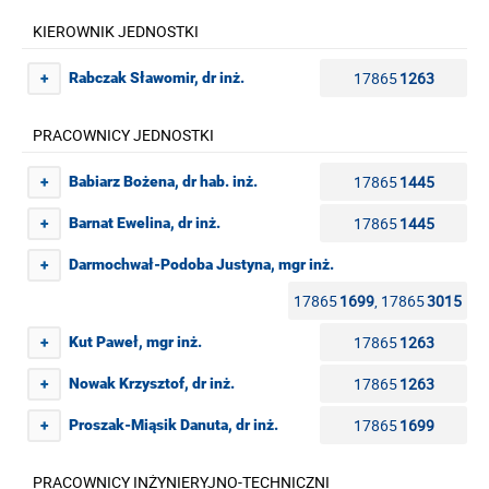
KIEROWNIK JEDNOSTKI
17865
1263
Rabczak Sławomir, dr inż.
+
PRACOWNICY JEDNOSTKI
17865
1445
Babiarz Bożena, dr hab. inż.
+
17865
1445
Barnat Ewelina, dr inż.
+
Darmochwał-Podoba Justyna, mgr inż.
+
17865
1699
, 17865
3015
17865
1263
Kut Paweł, mgr inż.
+
17865
1263
Nowak Krzysztof, dr inż.
+
17865
1699
Proszak-Miąsik Danuta, dr inż.
+
PRACOWNICY INŻYNIERYJNO-TECHNICZNI