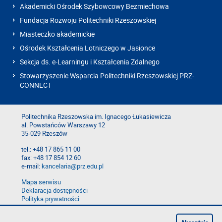
Akademicki Ośrodek Szybowcowy Bezmiechowa
Fundacja Rozwoju Politechniki Rzeszowskiej
Miasteczko akademickie
Ośrodek Kształcenia Lotniczego w Jasionce
Sekcja ds. e-Learningu i Kształcenia Zdalnego
Stowarzyszenie Wsparcia Politechniki Rzeszowskiej PRZ-
CONNECT
Politechnika Rzeszowska im. Ignacego Łukasiewicza
al. Powstańców Warszawy 12
35-029 Rzeszów
tel.: +48 17 865 11 00
fax: +48 17 854 12 60
e-mail:
kancelaria@prz.edu.pl
Mapa serwisu
Deklaracja dostępności
Polityka prywatności
Zgłoś błąd na stronie
Zgłoś naruszenie