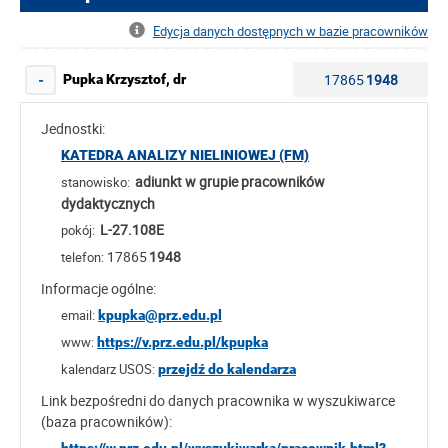
Edycja danych dostępnych w bazie pracowników
17865
1948
Pupka Krzysztof, dr
-
Jednostki:
KATEDRA ANALIZY NIELINIOWEJ (FM)
adiunkt w grupie pracowników
stanowisko:
dydaktycznych
L-27.108E
pokój:
17865
1948
telefon:
Informacje ogólne:
email:
kpupka@prz.edu.pl
www:
https://v.prz.edu.pl/kpupka
kalendarz USOS:
przejdź do kalendarza
Link bezpośredni do danych pracownika w wyszukiwarce
(baza pracowników):