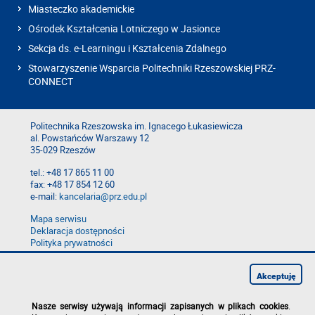
Miasteczko akademickie
Ośrodek Kształcenia Lotniczego w Jasionce
Sekcja ds. e-Learningu i Kształcenia Zdalnego
Stowarzyszenie Wsparcia Politechniki Rzeszowskiej PRZ-
CONNECT
Politechnika Rzeszowska im. Ignacego Łukasiewicza
al. Powstańców Warszawy 12
35-029 Rzeszów
tel.: +48 17 865 11 00
fax: +48 17 854 12 60
e-mail:
kancelaria@prz.edu.pl
Mapa serwisu
Deklaracja dostępności
Polityka prywatności
Zgłoś błąd na stronie
Zgłoś naruszenie
Akceptuję
Nasze serwisy używają informacji zapisanych w plikach cookies
.