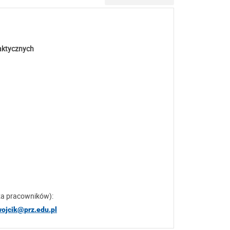
aktycznych
za pracowników):
wojcik@prz.edu.pl