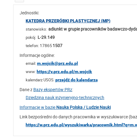
Jednostki:
KATEDRA PRZERÓBKI PLASTYCZNEJ (MP)
adiunkt w grupie pracowników badawczo-dyd
stanowisko:
L-29.149
pokój:
17865
1507
telefon:
Informacje ogólne:
email:
m.wojcik@prz.edu.pl
www:
https://v.prz.edu.pl/m.wojcik
kalendarz USOS:
przejdź do kalendarza
Dane z
Bazy ekspertów PRz
:
Dziedzina nauk inżynieryjno-technicznych
Informacje w bazie
Nauka Polska / Ludzie Nauki
Link bezpośredni do danych pracownika w wyszukiwarce (ba
https://w.prz.edu.pl/wyszukiwarka/pracownik.html?q=m.