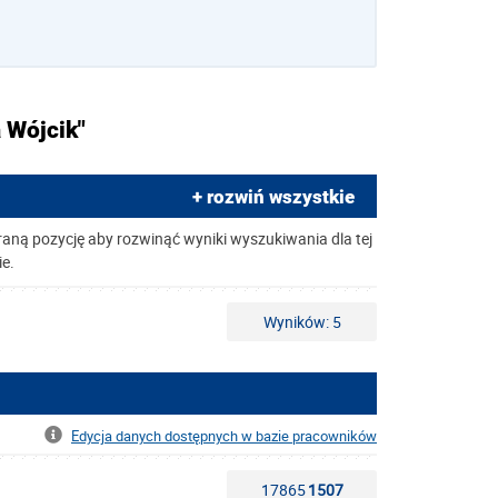
 Wójcik"
+ rozwiń wszystkie
raną pozycję aby rozwinąć wyniki wyszukiwania dla tej
ie.
Wyników: 5
Edycja danych dostępnych w bazie pracowników
17865
1507