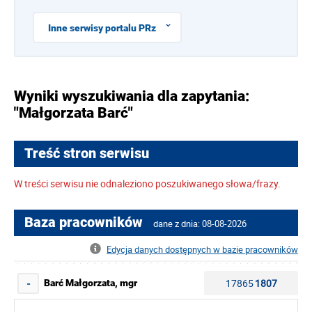
Inne serwisy portalu PRz
Wyniki wyszukiwania dla zapytania:
"Małgorzata Barć"
Treść stron serwisu
W treści serwisu nie odnaleziono poszukiwanego słowa/frazy.
Baza pracowników
dane z dnia: 08-08-2026
Edycja danych dostępnych w bazie pracowników
17865
1807
Barć Małgorzata, mgr
-