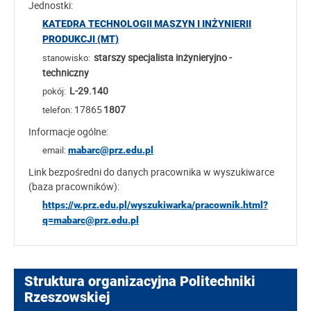
Jednostki:
KATEDRA TECHNOLOGII MASZYN I INŻYNIERII
PRODUKCJI (MT)
starszy specjalista inżynieryjno -
stanowisko:
techniczny
L-29.140
pokój:
17865
1807
telefon:
Informacje ogólne:
email:
mabarc@prz.edu.pl
Link bezpośredni do danych pracownika w wyszukiwarce
(baza pracowników):
https://w.prz.edu.pl/wyszukiwarka/pracownik.html?
q=mabarc@prz.edu.pl
Struktura organizacyjna Politechniki
Rzeszowskiej