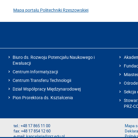
Mapa portalu Politechniki Rzeszowskiej
Biuro ds. Rozwoju Potencjału Naukowego i
Akadem
Ewaluacji
Fundacj
Centrum Informatyzacji
Miaste
Centrum Transferu Technologii
Ośrode
Dział Współpracy Międzynarodowej
Sekcja 
Pion Prorektora ds. Kształcenia
Stowarz
PRZ-C
tel.: +48 17 865 11 00
Mapa s
fax: +48 17 854 12 60
Deklara
e-mail:
kancelaria@prz.edu.pl
Polityk