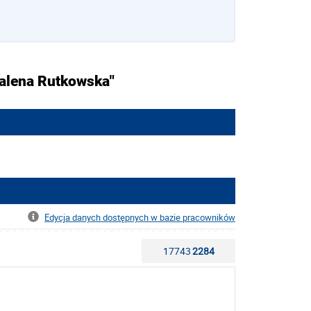
dalena Rutkowska"
Edycja danych dostępnych w bazie pracowników
17743
2284