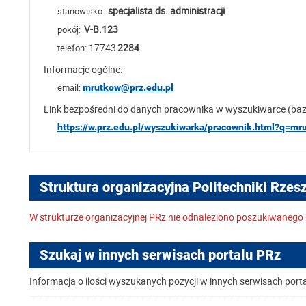
specjalista ds. administracji
stanowisko:
V-B.123
pokój:
17743
2284
telefon:
Informacje ogólne:
email:
mrutkow@prz.edu.pl
Link bezpośredni do danych pracownika w wyszukiwarce (ba
https://w.prz.edu.pl/wyszukiwarka/pracownik.html?q=m
Struktura organizacyjna Politechniki Rzes
W strukturze organizacyjnej PRz nie odnaleziono poszukiwanego 
Szukaj w innych serwisach portalu PRz
Informacja o ilości wyszukanych pozycji w innych serwisach port