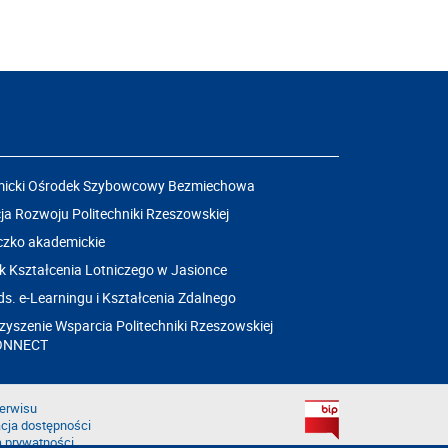
icki Ośrodek Szybowcowy Bezmiechowa
a Rozwoju Politechniki Rzeszowskiej
czko akademickie
k Kształcenia Lotniczego w Jasionce
ds. e-Learningu i Kształcenia Zdalnego
yszenie Wsparcia Politechniki Rzeszowskiej
ONNECT
erwisu
cja dostępności
a prywatności