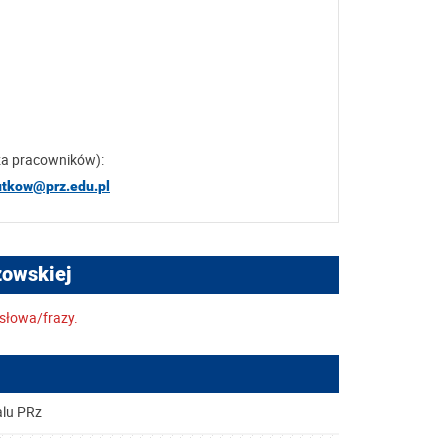
za pracowników):
rutkow@prz.edu.pl
zowskiej
słowa/frazy.
alu PRz