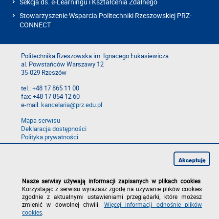
Sekcja ds. e-Learningu i Kształcenia Zdalnego
Stowarzyszenie Wsparcia Politechniki Rzeszowskiej PRZ-
CONNECT
Politechnika Rzeszowska im. Ignacego Łukasiewicza
al. Powstańców Warszawy 12
35-029 Rzeszów
tel.: +48 17 865 11 00
fax: +48 17 854 12 60
e-mail:
kancelaria@prz.edu.pl
Mapa serwisu
Deklaracja dostępności
Polityka prywatności
Zgłoś błąd na stronie
Zgłoś naruszenie
Akceptuję
Nasze serwisy używają informacji zapisanych w plikach cookies
.
Korzystając z serwisu wyrażasz zgodę na używanie plików cookies
zgodnie z aktualnymi ustawieniami przeglądarki, które możesz
zmienić w dowolnej chwili.
Więcej informacji odnośnie plików
cookies
.