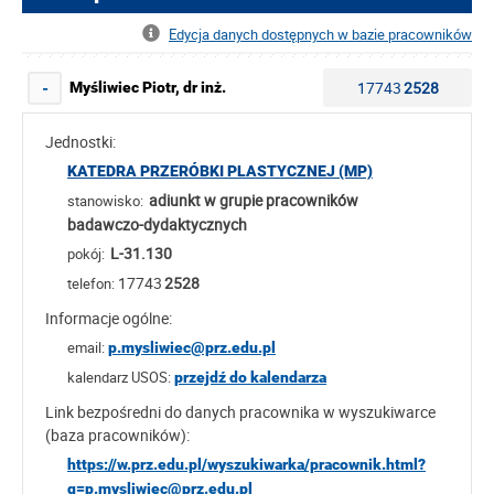
Edycja danych dostępnych w bazie pracowników
17743
2528
Myśliwiec Piotr, dr inż.
-
Jednostki:
KATEDRA PRZERÓBKI PLASTYCZNEJ (MP)
adiunkt w grupie pracowników
stanowisko:
badawczo-dydaktycznych
L-31.130
pokój:
17743
2528
telefon:
Informacje ogólne:
email:
p.mysliwiec@prz.edu.pl
kalendarz USOS:
przejdź do kalendarza
Link bezpośredni do danych pracownika w wyszukiwarce
(baza pracowników):
https://w.prz.edu.pl/wyszukiwarka/pracownik.html?
q=p.mysliwiec@prz.edu.pl