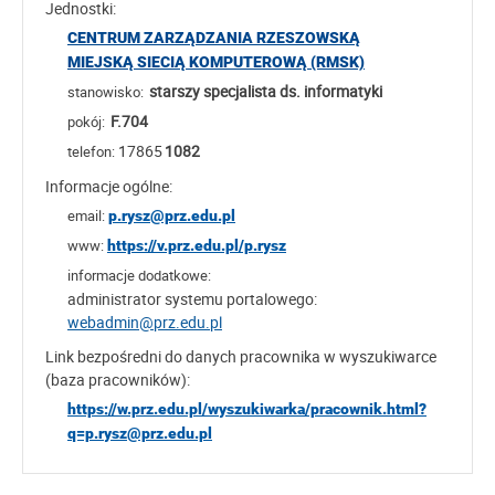
Jednostki:
CENTRUM ZARZĄDZANIA RZESZOWSKĄ
MIEJSKĄ SIECIĄ KOMPUTEROWĄ (RMSK)
starszy specjalista ds. informatyki
stanowisko:
F.704
pokój:
17865
1082
telefon:
Informacje ogólne:
email:
p.rysz@prz.edu.pl
www:
https://v.prz.edu.pl/p.rysz
informacje dodatkowe:
administrator systemu portalowego:
webadmin@prz.edu.pl
Link bezpośredni do danych pracownika w wyszukiwarce
(baza pracowników):
https://w.prz.edu.pl/wyszukiwarka/pracownik.html?
q=p.rysz@prz.edu.pl