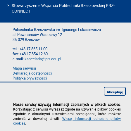
Stowarzyszenie Wsparcia Politechniki Rzeszowskiej PRZ-
CONNECT
Politechnika Rzeszowska im. Ignacego Łukasiewicza
al. Powstańców Warszawy 12
35-029 Rzeszów
tel.: +48 17 865 11 00
fax: +48 17 854 12 60
e-mail:
kancelaria@prz.edu.pl
Mapa serwisu
Deklaracja dostępności
Polityka prywatności
Zgłoś błąd na stronie
Zgłoś naruszenie
Akceptuję
Nasze serwisy używają informacji zapisanych w plikach cookies
.
Korzystając z serwisu wyrażasz zgodę na używanie plików cookies
zgodnie z aktualnymi ustawieniami przeglądarki, które możesz
zmienić w dowolnej chwili.
Więcej informacji odnośnie plików
cookies
.