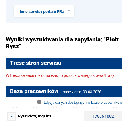
Inne serwisy portalu PRz
Wyniki wyszukiwania dla zapytania: "Piotr
Rysz"
Treść stron serwisu
W treści serwisu nie odnaleziono poszukiwanego słowa/frazy.
Baza pracowników
dane z dnia: 09-08-2026
Edycja danych dostępnych w bazie pracowników
17865
1082
Rysz Piotr, mgr inż.
-