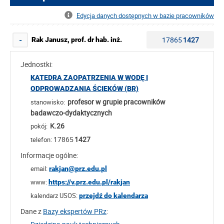
Edycja danych dostępnych w bazie pracowników
17865
1427
Rak Janusz, prof. dr hab. inż.
-
Jednostki:
KATEDRA ZAOPATRZENIA W WODĘ I
ODPROWADZANIA ŚCIEKÓW (BR)
profesor w grupie pracowników
stanowisko:
badawczo-dydaktycznych
K.26
pokój:
17865
1427
telefon:
Informacje ogólne:
email:
rakjan@prz.edu.pl
www:
https://v.prz.edu.pl/rakjan
kalendarz USOS:
przejdź do kalendarza
Dane z
Bazy ekspertów PRz
: