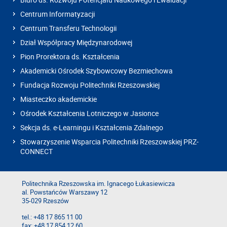
Centrum Informatyzacji
Centrum Transferu Technologii
Dział Współpracy Międzynarodowej
Pion Prorektora ds. Kształcenia
Akademicki Ośrodek Szybowcowy Bezmiechowa
Fundacja Rozwoju Politechniki Rzeszowskiej
Miasteczko akademickie
Ośrodek Kształcenia Lotniczego w Jasionce
Sekcja ds. e-Learningu i Kształcenia Zdalnego
Stowarzyszenie Wsparcia Politechniki Rzeszowskiej PRZ-
CONNECT
Politechnika Rzeszowska im. Ignacego Łukasiewicza
al. Powstańców Warszawy 12
35-029 Rzeszów
tel.: +48 17 865 11 00
fax: +48 17 854 12 60