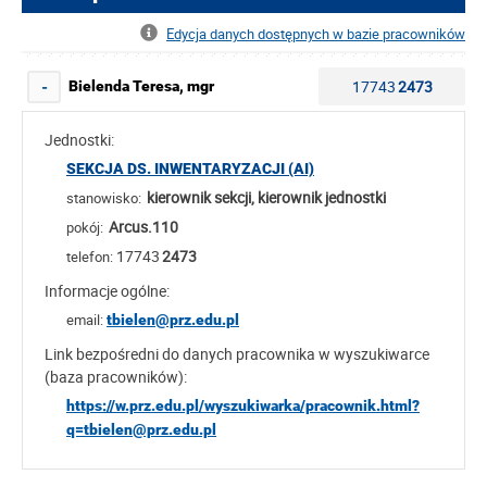
Edycja danych dostępnych w bazie pracowników
17743
2473
Bielenda Teresa, mgr
-
Jednostki:
SEKCJA DS. INWENTARYZACJI (AI)
kierownik sekcji, kierownik jednostki
stanowisko:
Arcus.110
pokój:
17743
2473
telefon:
Informacje ogólne:
email:
tbielen@prz.edu.pl
Link bezpośredni do danych pracownika w wyszukiwarce
(baza pracowników):
https://w.prz.edu.pl/wyszukiwarka/pracownik.html?
q=tbielen@prz.edu.pl