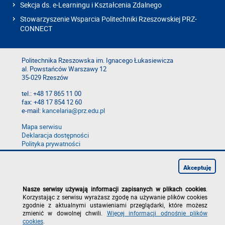
Sekcja ds. e-Learningu i Kształcenia Zdalnego
Stowarzyszenie Wsparcia Politechniki Rzeszowskiej PRZ-
CONNECT
Politechnika Rzeszowska im. Ignacego Łukasiewicza
al. Powstańców Warszawy 12
35-029 Rzeszów
tel.: +48 17 865 11 00
fax: +48 17 854 12 60
e-mail:
kancelaria@prz.edu.pl
Mapa serwisu
Deklaracja dostępności
Polityka prywatności
Zgłoś błąd na stronie
Zgłoś naruszenie
Akceptuję
Nasze serwisy używają informacji zapisanych w plikach cookies
.
Korzystając z serwisu wyrażasz zgodę na używanie plików cookies
zgodnie z aktualnymi ustawieniami przeglądarki, które możesz
zmienić w dowolnej chwili.
Więcej informacji odnośnie plików
cookies
.