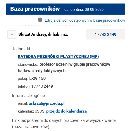
Baza pracowników
dane z dnia: 08-08-2026
Edycja danych dostępnych w bazie pracowników
17743
2449
Skrzat Andrzej, dr hab. inż.
-
Jednostki:
KATEDRA PRZERÓBKI PLASTYCZNEJ (MP)
profesor uczelni w grupie pracowników
stanowisko:
badawczo-dydaktycznych
L-29.150
pokój:
17743
2449
telefon:
Informacje ogólne:
email:
askrzat@prz.edu.pl
kalendarz USOS:
przejdź do kalendarza
Link bezpośredni do danych pracownika w wyszukiwarce
(baza pracowników):