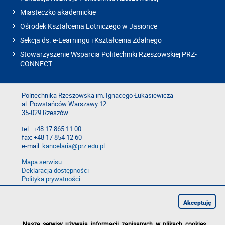
Miasteczko akademickie
Ośrodek Kształcenia Lotniczego w Jasionce
Sekcja ds. e-Learningu i Kształcenia Zdalnego
Stowarzyszenie Wsparcia Politechniki Rzeszowskiej PRZ-
CONNECT
Politechnika Rzeszowska im. Ignacego Łukasiewicza
al. Powstańców Warszawy 12
35-029 Rzeszów
tel.: +48 17 865 11 00
fax: +48 17 854 12 60
e-mail:
kancelaria@prz.edu.pl
Mapa serwisu
Deklaracja dostępności
Polityka prywatności
Zgłoś błąd na stronie
Zgłoś naruszenie
Akceptuję
Nasze serwisy używają informacji zapisanych w plikach cookies
.