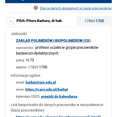
Edycja danych dostępnych w bazie pracowników
17865
1700
Pilch-Pitera Barbara, dr hab.
-
Jednostki:
ZAKŁAD POLIMERÓW I BIOPOLIMERÓW (CS)
profesor uczelni w grupie pracowników
stanowisko:
badawczo-dydaktycznych
H.73
pokój:
17865
1700
telefon:
Informacje ogólne:
email:
barbpi@prz.edu.pl
www:
https://v.prz.edu.pl/barbpi
kalendarz USOS:
przejdź do kalendarza
Link bezpośredni do danych pracownika w wyszukiwarce
(baza pracowników):