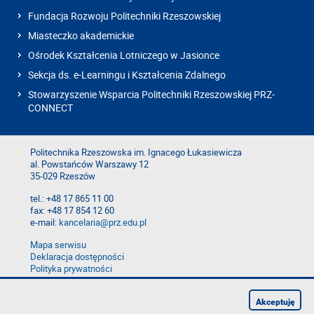
Fundacja Rozwoju Politechniki Rzeszowskiej
Miasteczko akademickie
Ośrodek Kształcenia Lotniczego w Jasionce
Sekcja ds. e-Learningu i Kształcenia Zdalnego
Stowarzyszenie Wsparcia Politechniki Rzeszowskiej PRZ-
CONNECT
Politechnika Rzeszowska im. Ignacego Łukasiewicza
al. Powstańców Warszawy 12
35-029 Rzeszów
tel.: +48 17 865 11 00
fax: +48 17 854 12 60
e-mail:
kancelaria@prz.edu.pl
Mapa serwisu
Deklaracja dostępności
Polityka prywatności
Zgłoś błąd na stronie
Zgłoś naruszenie
Akceptuję