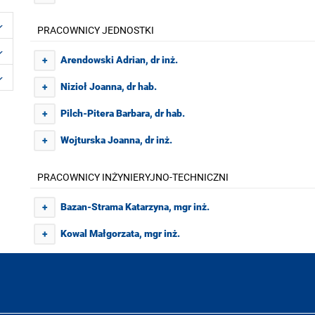
PRACOWNICY JEDNOSTKI
Arendowski Adrian, dr inż.
+
Nizioł Joanna, dr hab.
+
Pilch-Pitera Barbara, dr hab.
+
Wojturska Joanna, dr inż.
+
PRACOWNICY INŻYNIERYJNO-TECHNICZNI
Bazan-Strama Katarzyna, mgr inż.
+
Kowal Małgorzata, mgr inż.
+