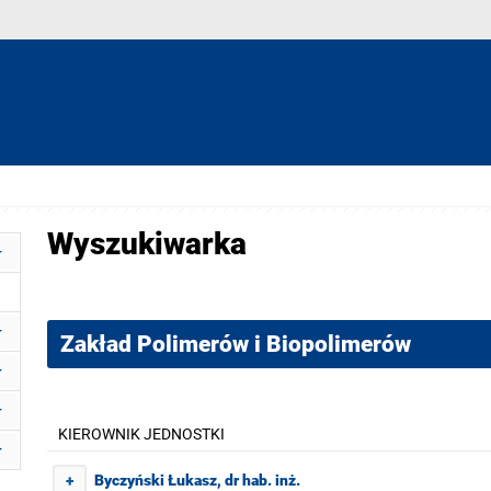
Wyszukiwarka
Zakład Polimerów i Biopolimerów
KIEROWNIK JEDNOSTKI
Byczyński Łukasz, dr hab. inż.
+