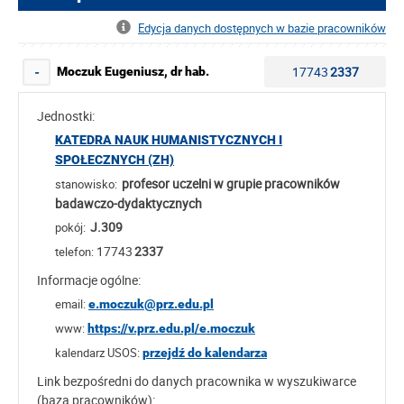
Edycja danych dostępnych w bazie pracowników
17743
2337
Moczuk Eugeniusz, dr hab.
-
Jednostki:
KATEDRA NAUK HUMANISTYCZNYCH I
SPOŁECZNYCH (ZH)
profesor uczelni w grupie pracowników
stanowisko:
badawczo-dydaktycznych
J.309
pokój:
17743
2337
telefon:
Informacje ogólne:
email:
e.moczuk@prz.edu.pl
www:
https://v.prz.edu.pl/e.moczuk
kalendarz USOS:
przejdź do kalendarza
Link bezpośredni do danych pracownika w wyszukiwarce
(baza pracowników):