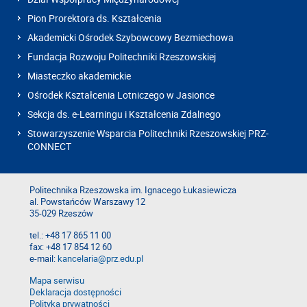
Pion Prorektora ds. Kształcenia
Akademicki Ośrodek Szybowcowy Bezmiechowa
Fundacja Rozwoju Politechniki Rzeszowskiej
Miasteczko akademickie
Ośrodek Kształcenia Lotniczego w Jasionce
Sekcja ds. e-Learningu i Kształcenia Zdalnego
Stowarzyszenie Wsparcia Politechniki Rzeszowskiej PRZ-
CONNECT
Politechnika Rzeszowska im. Ignacego Łukasiewicza
al. Powstańców Warszawy 12
35-029 Rzeszów
tel.: +48 17 865 11 00
fax: +48 17 854 12 60
e-mail:
kancelaria@prz.edu.pl
Mapa serwisu
Deklaracja dostępności
Polityka prywatności