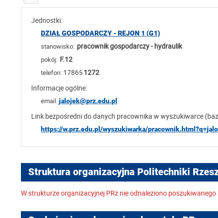
Jednostki:
DZIAŁ GOSPODARCZY - REJON 1 (G1)
pracownik gospodarczy - hydraulik
stanowisko:
F.12
pokój:
17865
1272
telefon:
Informacje ogólne:
email:
jalojek@prz.edu.pl
Link bezpośredni do danych pracownika w wyszukiwarce (ba
https://w.prz.edu.pl/wyszukiwarka/pracownik.html?q=jal
Struktura organizacyjna Politechniki Rzes
W strukturze organizacyjnej PRz nie odnaleziono poszukiwanego 