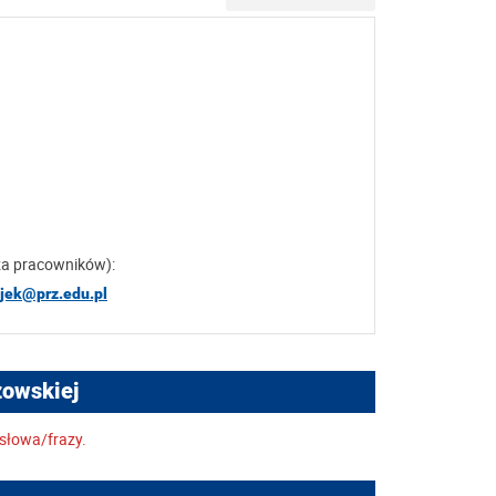
za pracowników):
ojek@prz.edu.pl
zowskiej
słowa/frazy.