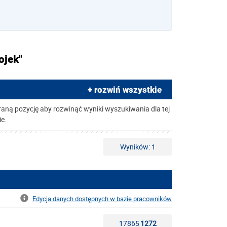
ojek"
+ rozwiń wszystkie
raną pozycję aby rozwinąć wyniki wyszukiwania dla tej
ie.
Wyników: 1
Edycja danych dostępnych w bazie pracowników
17865
1272