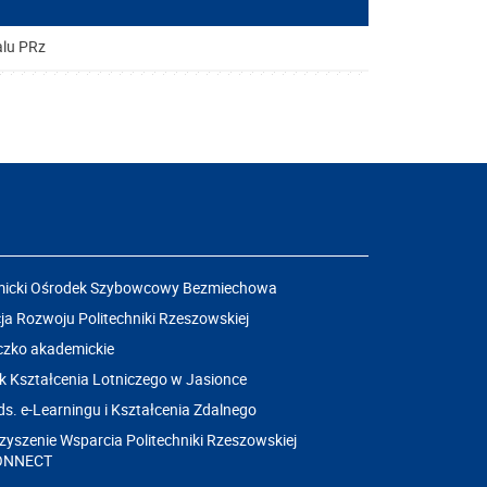
alu PRz
icki Ośrodek Szybowcowy Bezmiechowa
a Rozwoju Politechniki Rzeszowskiej
czko akademickie
k Kształcenia Lotniczego w Jasionce
ds. e-Learningu i Kształcenia Zdalnego
yszenie Wsparcia Politechniki Rzeszowskiej
ONNECT