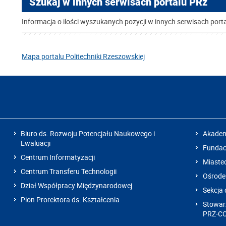
Szukaj w innych serwisach portalu PRz
Informacja o ilości wyszukanych pozycji w innych serwisach port
Mapa portalu Politechniki Rzeszowskiej
Biuro ds. Rozwoju Potencjału Naukowego i
Akadem
Ewaluacji
Fundacj
Centrum Informatyzacji
Miaste
Centrum Transferu Technologii
Ośrode
Dział Współpracy Międzynarodowej
Sekcja 
Pion Prorektora ds. Kształcenia
Stowarz
PRZ-C