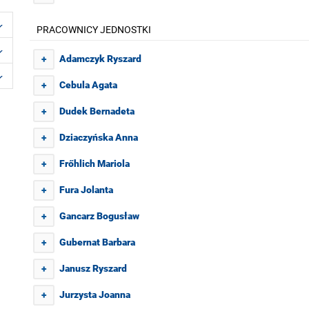
PRACOWNICY JEDNOSTKI
Adamczyk Ryszard
+
Cebula Agata
+
Dudek Bernadeta
+
Dziaczyńska Anna
+
Frőhlich Mariola
+
Fura Jolanta
+
Gancarz Bogusław
+
Gubernat Barbara
+
Janusz Ryszard
+
Jurzysta Joanna
+