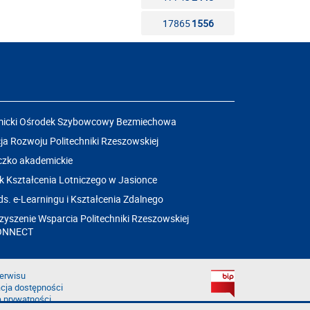
17865
1556
icki Ośrodek Szybowcowy Bezmiechowa
a Rozwoju Politechniki Rzeszowskiej
czko akademickie
k Kształcenia Lotniczego w Jasionce
ds. e-Learningu i Kształcenia Zdalnego
yszenie Wsparcia Politechniki Rzeszowskiej
ONNECT
erwisu
cja dostępności
a prywatności