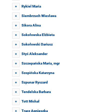
Rykiel Maria
+
Siembrzuch Wiesława
+
Sikora Alina
+
Sokołowska Elżbieta
+
Sokołowski Dariusz
+
Styś Aleksander
+
Szczepańska Maria, mgr
+
Szopińska Katarzyna
+
Szpunar Ryszard
+
Tendelska Barbara
+
Tott Michał
+
Tracz Agnieszka
+