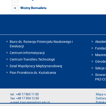
Woźny Bernadeta
+
Biuro ds. Rozwoju Potencjału Naukowego i
Akadem
Ewaluacji
Fundacj
Centrum Informatyzacji
Miaste
Centrum Transferu Technologii
Ośrode
Dział Współpracy Międzynarodowej
Sekcja 
Pion Prorektora ds. Kształcenia
Stowarz
PRZ-C
tel.: +48 17 865 11 00
Mapa s
fax: +48 17 854 12 60
Deklara
e-mail:
kancelaria@prz.edu.pl
Polityk