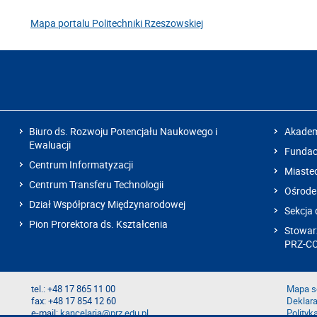
Mapa portalu Politechniki Rzeszowskiej
Biuro ds. Rozwoju Potencjału Naukowego i
Akadem
Ewaluacji
Fundacj
Centrum Informatyzacji
Miaste
Centrum Transferu Technologii
Ośrode
Dział Współpracy Międzynarodowej
Sekcja 
Pion Prorektora ds. Kształcenia
Stowarz
PRZ-C
tel.: +48 17 865 11 00
Mapa s
fax: +48 17 854 12 60
Deklara
e-mail:
kancelaria@prz.edu.pl
Polityk