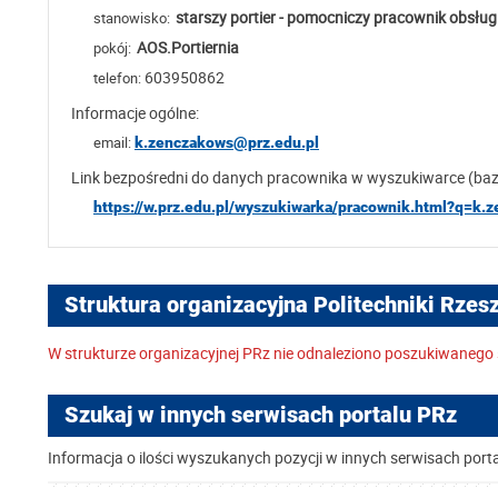
starszy portier - pomocniczy pracownik obsług
stanowisko:
AOS.Portiernia
pokój:
603950862
telefon:
Informacje ogólne:
email:
k.zenczakows@prz.edu.pl
Link bezpośredni do danych pracownika w wyszukiwarce (ba
https://w.prz.edu.pl/wyszukiwarka/pracownik.html?q=k.
Struktura organizacyjna Politechniki Rzes
W strukturze organizacyjnej PRz nie odnaleziono poszukiwanego 
Szukaj w innych serwisach portalu PRz
Informacja o ilości wyszukanych pozycji w innych serwisach port