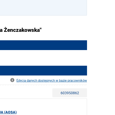
la Żenczakowska"
Edycja danych dostępnych w bazie pracowników
603950862
A (AOSA)