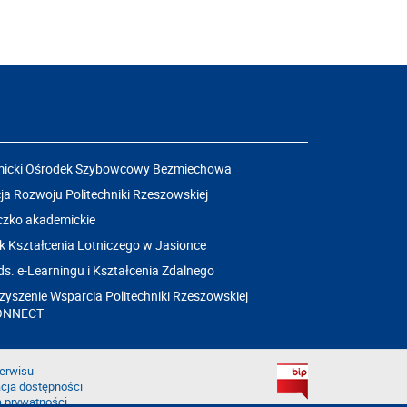
icki Ośrodek Szybowcowy Bezmiechowa
a Rozwoju Politechniki Rzeszowskiej
czko akademickie
k Kształcenia Lotniczego w Jasionce
ds. e-Learningu i Kształcenia Zdalnego
yszenie Wsparcia Politechniki Rzeszowskiej
ONNECT
erwisu
cja dostępności
a prywatności