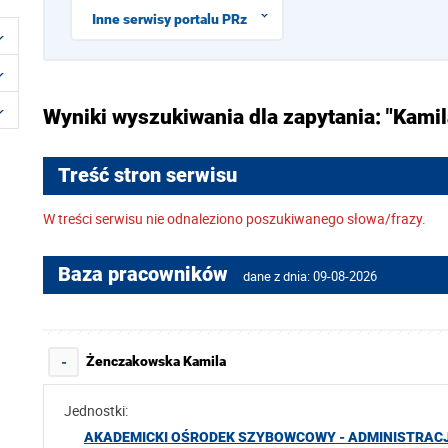
Inne serwisy portalu PRz
Wyniki wyszukiwania dla zapytania: "Kami
Treść stron serwisu
W treści serwisu nie odnaleziono poszukiwanego słowa/frazy.
Baza pracowników
dane z dnia: 09-08-2026
Żenczakowska Kamila
-
Jednostki:
AKADEMICKI OŚRODEK SZYBOWCOWY - ADMINISTRACJ