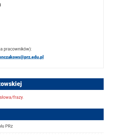
i
za pracowników):
zenczakows@prz.edu.pl
zowskiej
słowa/frazy.
alu PRz