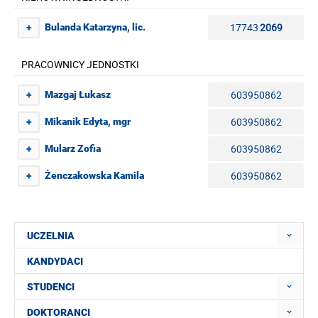
17743
2069
Bulanda Katarzyna, lic.
+
PRACOWNICY JEDNOSTKI
603950862
Mazgaj Łukasz
+
603950862
Mikanik Edyta, mgr
+
603950862
Mularz Zofia
+
603950862
Żenczakowska Kamila
+
UCZELNIA
KANDYDACI
STUDENCI
DOKTORANCI