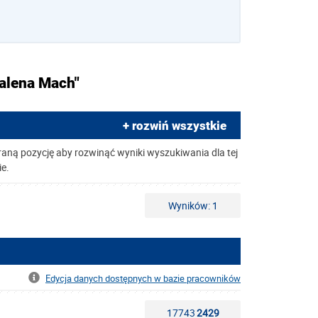
dalena Mach"
+ rozwiń wszystkie
raną pozycję aby rozwinąć wyniki wyszukiwania dla tej
ie.
Wyników: 1
Edycja danych dostępnych w bazie pracowników
17743
2429