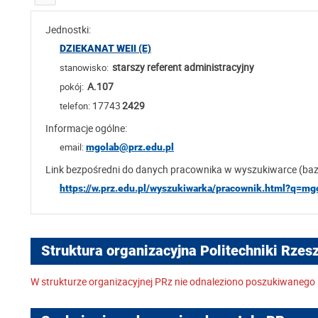
Jednostki:
DZIEKANAT WEII (E)
starszy referent administracyjny
stanowisko:
A.107
pokój:
17743
2429
telefon:
Informacje ogólne:
email:
mgolab@prz.edu.pl
Link bezpośredni do danych pracownika w wyszukiwarce (ba
https://w.prz.edu.pl/wyszukiwarka/pracownik.html?q=mg
Struktura organizacyjna Politechniki Rzes
W strukturze organizacyjnej PRz nie odnaleziono poszukiwanego 