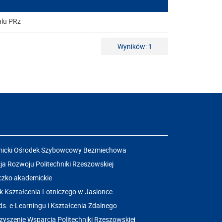
alu PRz
Wyników: 1
icki Ośrodek Szybowcowy Bezmiechowa
a Rozwoju Politechniki Rzeszowskiej
czko akademickie
k Kształcenia Lotniczego w Jasionce
ds. e-Learningu i Kształcenia Zdalnego
yszenie Wsparcia Politechniki Rzeszowskiej