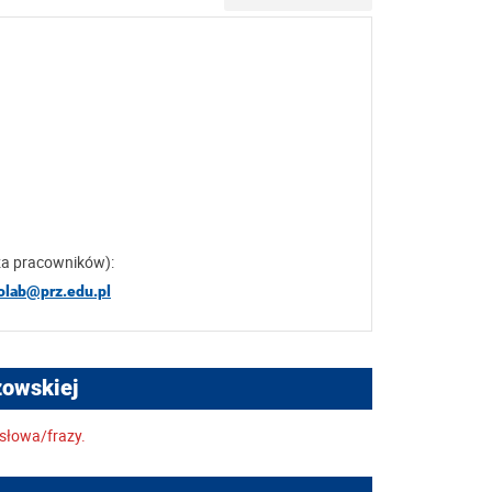
za pracowników):
olab@prz.edu.pl
zowskiej
słowa/frazy.