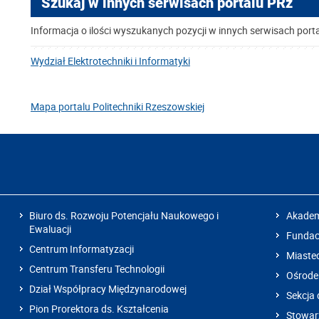
Szukaj w innych serwisach portalu PRz
Informacja o ilości wyszukanych pozycji w innych serwisach port
Wydział Elektrotechniki i Informatyki
Mapa portalu Politechniki Rzeszowskiej
Biuro ds. Rozwoju Potencjału Naukowego i
Akadem
Ewaluacji
Fundacj
Centrum Informatyzacji
Miaste
Centrum Transferu Technologii
Ośrode
Dział Współpracy Międzynarodowej
Sekcja 
Pion Prorektora ds. Kształcenia
Stowarz