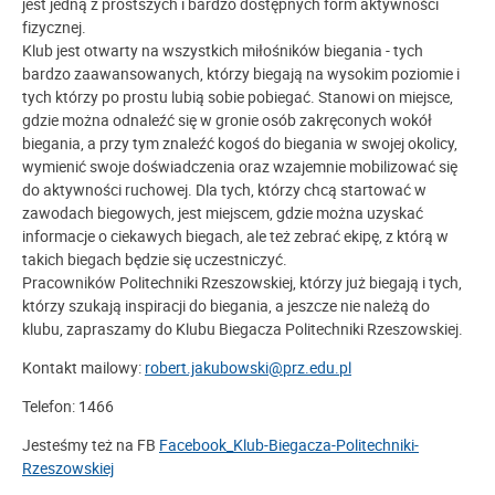
jest jedną z prostszych i bardzo dostępnych form aktywności
fizycznej.
Klub jest otwarty na wszystkich miłośników biegania - tych
bardzo zaawansowanych, którzy biegają na wysokim poziomie i
tych którzy po prostu lubią sobie pobiegać. Stanowi on miejsce,
gdzie można odnaleźć się w gronie osób zakręconych wokół
biegania, a przy tym znaleźć kogoś do biegania w swojej okolicy,
wymienić swoje doświadczenia oraz wzajemnie mobilizować się
do aktywności ruchowej. Dla tych, którzy chcą startować w
zawodach biegowych, jest miejscem, gdzie można uzyskać
informacje o ciekawych biegach, ale też zebrać ekipę, z którą w
takich biegach będzie się uczestniczyć.
Pracowników Politechniki Rzeszowskiej, którzy już biegają i tych,
którzy szukają inspiracji do biegania, a jeszcze nie należą do
klubu, zapraszamy do Klubu Biegacza Politechniki Rzeszowskiej.
Kontakt mailowy:
robert.jakubowski@prz.edu.pl
Telefon: 1466
Jesteśmy też na FB
Facebook_Klub-Biegacza-Politechniki-
Rzeszowskiej