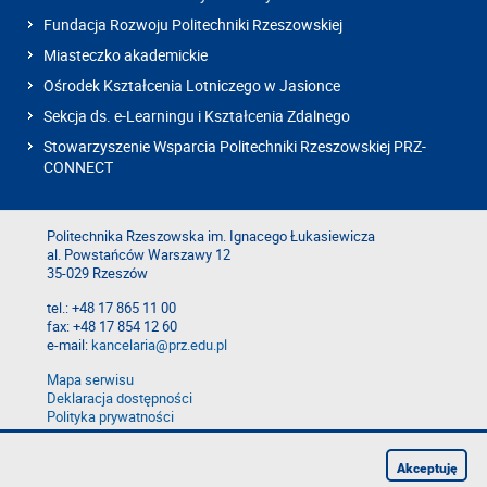
Fundacja Rozwoju Politechniki Rzeszowskiej
Miasteczko akademickie
Ośrodek Kształcenia Lotniczego w Jasionce
Sekcja ds. e-Learningu i Kształcenia Zdalnego
Stowarzyszenie Wsparcia Politechniki Rzeszowskiej PRZ-
CONNECT
Politechnika Rzeszowska im. Ignacego Łukasiewicza
al. Powstańców Warszawy 12
35-029 Rzeszów
tel.: +48 17 865 11 00
fax: +48 17 854 12 60
e-mail:
kancelaria@prz.edu.pl
Mapa serwisu
Deklaracja dostępności
Polityka prywatności
Zgłoś błąd na stronie
Zgłoś naruszenie
Akceptuję