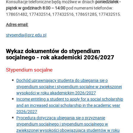
Konsultacje telefoniczne będą możliwe w dniach
poniedziałek -
piątek w godzinach 8:00 – 14:00
pod numerami telefonów:
178651482, 177432514, 177432516, 178651285, 177432515.
Adres email:
stypendia@prz.edu.pl
Wykaz dokumentów do stypendium
socjalnego - rok akademicki 2026/2027
Stypendium socjalne
Dochód uprawniający studenta do ubiegania się o
stypendium socjalne i stypendium socjalne w zwiększonej
wysokości w roku akademickim 2026/2027
Income entitling a student to apply for a social scholarship
and an increased social scholarship in the academic year
2026/2027
Procedura dotycząca ubiegania się o przyznanie
stypendium socjalnego i stypendium socjalnego w
zwiększonej wysokości obowiązująca studentów w roku