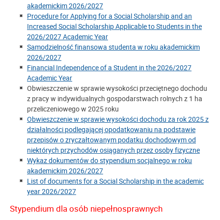
akademickim 2026/2027
Procedure for Applying for a Social Scholarship and an
Increased Social Scholarship Applicable to Students in the
2026/2027 Academic Year
Samodzielność finansowa studenta w roku akademickim
2026/2027
Financial Independence of a Student in the 2026/2027
Academic Year
Obwieszczenie w sprawie wysokości przeciętnego dochodu
z pracy w indywidualnych gospodarstwach rolnych z 1 ha
przeliczeniowego w 2025 roku
Obwieszczenie w sprawie wysokości dochodu za rok 2025 z
działalności podlegającej opodatkowaniu na podstawie
przepisów o zryczałtowanym podatku dochodowym od
niektórych przychodów osiąganych przez osoby fizyczne
Wykaz dokumentów do stypendium socjalnego w roku
akademickim 2026/2027
List of documents for a Social Scholarship in the academic
year 2026/2027
Stypendium dla osób niepełnosprawnych