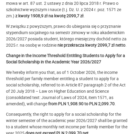
mowa w art. 87 ust. 2 ustawy z dnia 20 lipca 2018 r. Prawo o
szkolnictwie wyższym i nauce (t.j. Dz. U. z 2024 r. poz. 1571 ze
zm.)
z kwoty 1908,9 zł na kwotę 2099,7 zł
.
W związku z powyższym, prawo do ubiegania się o przyznanie
stypendium socjalnego na semestr zimowy w roku akademickim
2026/2027 posiada student, którego miesięczny dochód netto za
2025 r. na osobę w rodzinie
nie przekracza kwoty 2099,7 zł netto
.
Change in the Income Threshold Entitling Students to Apply for a
Social Scholarship in the Academic Year 2026/2027
We hereby inform you that, as of 1 October 2026, the income
threshold per family member entitling a student to apply for a
social scholarship, referred to in Article 87 paragraph 2 of the Act
of 20 July 2018 – Law on Higher Education and Science
(consolidated text: Journal of Laws of 2024, item 1571, as
amended), will change
from PLN 1,908.90 to PLN 2,099.70
.
Consequently, the right to apply for a social scholarship for the
winter semester of the academic year 2026/2027 shall be granted
to a student whose monthly net income per family member for the
year 2025
does not exceed PLN 2,099.70 net
.