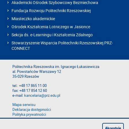
Akademicki Ośrodek Szybowcowy Bezmiechowa
Fundacja Rozwoju Politechniki Rzeszowskiej
Miasteczko akademickie
Ośrodek Kształcenia Lotniczego w Jasionce
Sekcja ds. e-Learningu i Kształcenia Zdalnego
Stowarzyszenie Wsparcia Politechniki Rzeszowskiej PRZ-
CONNECT
Politechnika Rzeszowska im. Ignacego Łukasiewicza
al. Powstańców Warszawy 12
35-029 Rzeszów
tel.: +48 17 865 11 00
fax: +48 17 854 12 60
e-mail:
kancelaria@prz.edu.pl
Mapa serwisu
Deklaracja dostępności
Polityka prywatności
Zgłoś błąd na stronie
Zgłoś naruszenie
Akceptuję