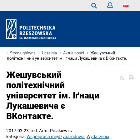
Zaloguj
Wyszukaj
Strona główna
Uczelnia
Aktualności
Жешувський
політехнічний університет ім. Іґнаци Лукашевича є ВКонтакте.
Жешувський
політехнічний
університет ім. Іґнаци
Лукашевича є
ВКонтакте.
2017-03-23
, red.
Artur Polakiewicz
kategoria:
Współpraca międzynarodowa
,
Wydarzenia