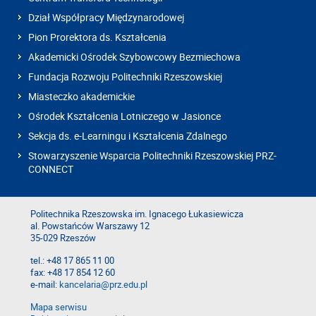
Dział Współpracy Międzynarodowej
Pion Prorektora ds. Kształcenia
Akademicki Ośrodek Szybowcowy Bezmiechowa
Fundacja Rozwoju Politechniki Rzeszowskiej
Miasteczko akademickie
Ośrodek Kształcenia Lotniczego w Jasionce
Sekcja ds. e-Learningu i Kształcenia Zdalnego
Stowarzyszenie Wsparcia Politechniki Rzeszowskiej PRZ-
CONNECT
Politechnika Rzeszowska im. Ignacego Łukasiewicza
al. Powstańców Warszawy 12
35-029 Rzeszów
tel.: +48 17 865 11 00
fax: +48 17 854 12 60
e-mail:
kancelaria@prz.edu.pl
Mapa serwisu