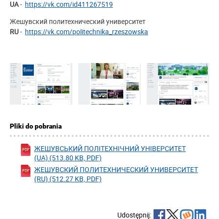
UA
-
https://vk.com/id411267519
Жешувcкий политехнический университет
RU
-
https://vk.com/politechnika_rzeszowska
Pliki do pobrania
ЖЕШУВСЬКИЙ ПОЛІТЕХНІЧНИЙ УНІВЕРСИТЕТ
(UA) (513.80 KB, PDF)
ЖЕШУВCКИЙ ПОЛИТЕХНИЧЕСКИЙ УНИВЕРСИТЕТ
(RU) (512.27 KB, PDF)
Udostępnij: