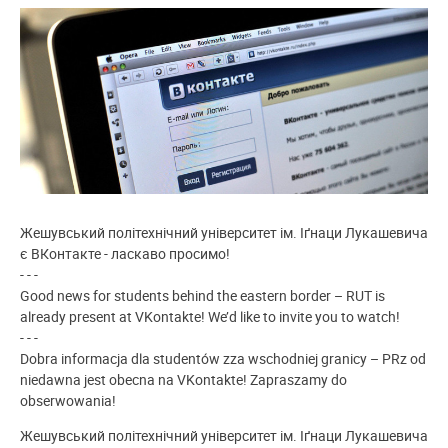
Жешувський політехнічний університет ім. Іґнаци Лукашевича
є ВКонтакте
-
ласкаво просимо!
- - -
Good news for students behind the eastern border
–
RUT
is
already present at VKontakte! We’d like to invite you to watch!
- - -
Dobra informacja dla studentów zza wschodniej granicy – PRz od
niedawna
jest obecna na VKontakte! Zapraszamy do
obserwowania!
Жешувський політехнічний університет ім. Іґнаци Лукашевича