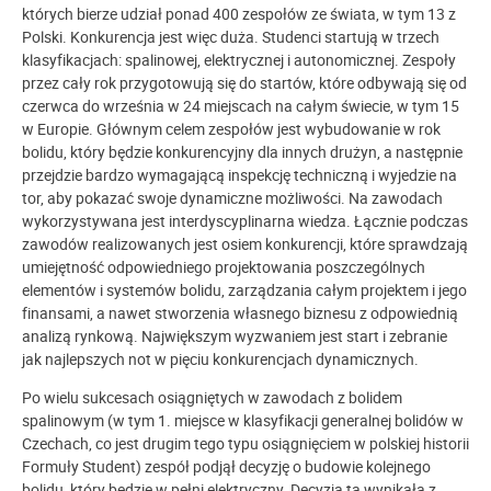
których bierze udział ponad 400 zespołów ze świata, w tym 13 z
Polski. Konkurencja jest więc duża. Studenci startują w trzech
klasyfikacjach: spalinowej, elektrycznej i autonomicznej. Zespoły
przez cały rok przygotowują się do startów, które odbywają się od
czerwca do września w 24 miejscach na całym świecie, w tym 15
w Europie. Głównym celem zespołów jest wybudowanie w rok
bolidu, który będzie konkurencyjny dla innych drużyn, a następnie
przejdzie bardzo wymagającą inspekcję techniczną i wyjedzie na
tor, aby pokazać swoje dynamiczne możliwości. Na zawodach
wykorzystywana jest interdyscyplinarna wiedza. Łącznie podczas
zawodów realizowanych jest osiem konkurencji, które sprawdzają
umiejętność odpowiedniego projektowania poszczególnych
elementów i systemów bolidu, zarządzania całym projektem i jego
finansami, a nawet stworzenia własnego biznesu z odpowiednią
analizą rynkową. Największym wyzwaniem jest start i zebranie
jak najlepszych not w pięciu konkurencjach dynamicznych.
Po wielu sukcesach osiągniętych w zawodach z bolidem
spalinowym (w tym 1. miejsce w klasyfikacji generalnej bolidów w
Czechach, co jest drugim tego typu osiągnięciem w polskiej historii
Formuły Student) zespół podjął decyzję o budowie kolejnego
bolidu, który będzie w pełni elektryczny. Decyzja ta wynikała z