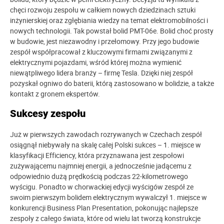
chęci rozwoju zespołu w całkiem nowych dziedzinach sztuki
inżynierskiej oraz zgłębiania wiedzy na temat elektromobilności i
nowych technologii. Tak powstał bolid PMT-06e. Bolid choć prosty
w budowie, jest niezawodny i przełomowy. Przy jego budowie
zespół współpracował z kluczowymi firmami związanymi z
elektrycznymi pojazdami, wśród której można wymienić
niewątpliwego lidera branży – firmę Tesla. Dzięki niej zespół
pozyskał ogniwo do baterii, którą zastosowano w bolidzie, a także
kontakt z gronem ekspertów.
Sukcesy zespołu
Już w pierwszych zawodach rozrywanych w Czechach zespół
osiągnął niebywały na skalę całej Polski sukces – 1. miejsce w
klasyfikacji Efficiency, która przyznawana jest zespołowi
zużywającemu najmniej energii, a jednocześnie jadącemu z
odpowiednio dużą prędkością podczas 22-kilometrowego
wyścigu. Ponadto w chorwackiej edycji wyścigów zespół ze
swoim pierwszym bolidem elektrycznym wywalczył 1. miejsce w
konkurencji Business Plan Presentation, pokonując najlepsze
zespoły z całego świata, które od wielu lat tworzą konstrukcje