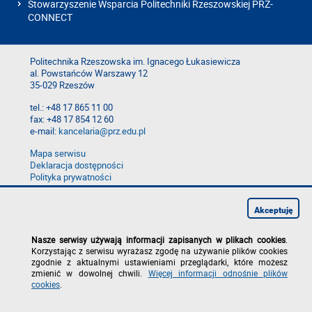
Stowarzyszenie Wsparcia Politechniki Rzeszowskiej PRZ-
CONNECT
Politechnika Rzeszowska im. Ignacego Łukasiewicza
al. Powstańców Warszawy 12
35-029 Rzeszów
tel.: +48 17 865 11 00
fax: +48 17 854 12 60
e-mail:
kancelaria@prz.edu.pl
Mapa serwisu
Deklaracja dostępności
Polityka prywatności
Zgłoś błąd na stronie
Zgłoś naruszenie
Akceptuję
Nasze serwisy używają informacji zapisanych w plikach cookies
.
Korzystając z serwisu wyrażasz zgodę na używanie plików cookies
zgodnie z aktualnymi ustawieniami przeglądarki, które możesz
zmienić w dowolnej chwili.
Więcej informacji odnośnie plików
cookies
.