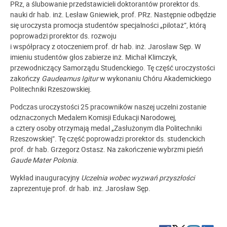
PRz, a ślubowanie przedstawicieli doktorantów prorektor ds.
nauki dr hab. inż. Lesław Gniewiek, prof. PRz. Następnie odbędzie
się uroczysta promocja studentów specjalności „pilotaż”, którą
poprowadzi prorektor ds. rozwoju
i współpracy z otoczeniem prof. dr hab. inż. Jarosław Sęp. W
imieniu studentów głos zabierze inż. Michał Klimczyk,
przewodniczący Samorządu Studenckiego. Tę część uroczystości
zakończy
Gaudeamus Igitur
w wykonaniu Chóru Akademickiego
Politechniki Rzeszowskiej.
Podczas uroczystości 25 pracowników naszej uczelni zostanie
odznaczonych Medalem Komisji Edukacji Narodowej,
a cztery osoby otrzymają medal „Zasłużonym dla Politechniki
Rzeszowskiej”. Tę część poprowadzi prorektor ds. studenckich
prof. dr hab. Grzegorz Ostasz. Na zakończenie wybrzmi pieśń
Gaude Mater Polonia
.
Wykład inauguracyjny
Uczelnia wobec wyzwań przyszłości
zaprezentuje prof. dr hab. inż. Jarosław Sęp.