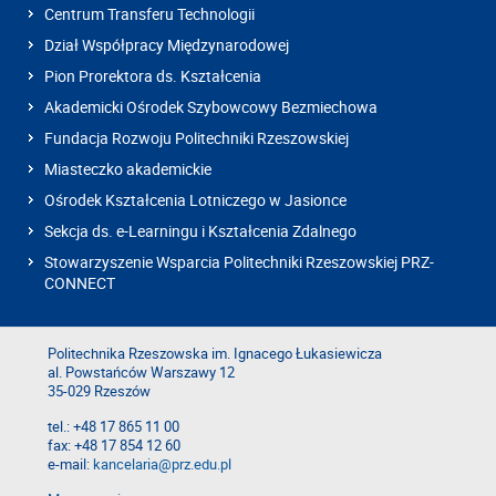
Centrum Transferu Technologii
Dział Współpracy Międzynarodowej
Pion Prorektora ds. Kształcenia
Akademicki Ośrodek Szybowcowy Bezmiechowa
Fundacja Rozwoju Politechniki Rzeszowskiej
Miasteczko akademickie
Ośrodek Kształcenia Lotniczego w Jasionce
Sekcja ds. e-Learningu i Kształcenia Zdalnego
Stowarzyszenie Wsparcia Politechniki Rzeszowskiej PRZ-
CONNECT
Politechnika Rzeszowska im. Ignacego Łukasiewicza
al. Powstańców Warszawy 12
35-029 Rzeszów
tel.: +48 17 865 11 00
fax: +48 17 854 12 60
e-mail:
kancelaria@prz.edu.pl