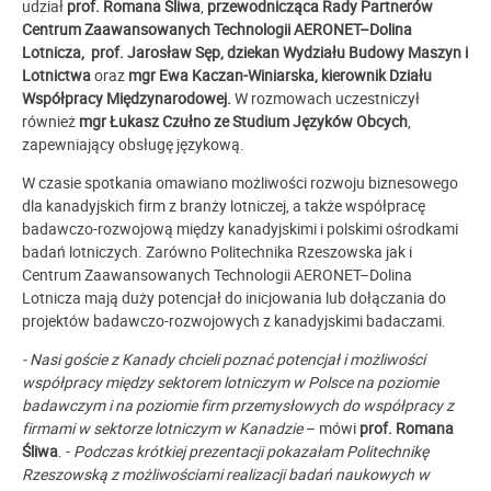
udział
prof. Romana Śliwa
,
przewodnicząca Rady Partnerów
Centrum Zaawansowanych Technologii AERONET–Dolina
Lotnicza,
prof. Jarosław Sęp, dziekan Wydziału Budowy Maszyn i
Lotnictwa
oraz
mgr Ewa Kaczan-Winiarska, kierownik Działu
Współpracy Międzynarodowej.
W rozmowach uczestniczył
również
mgr Łukasz Czułno ze Studium Języków Obcych
,
zapewniający obsługę językową.
W czasie spotkania omawiano możliwości rozwoju biznesowego
dla kanadyjskich firm z branży lotniczej, a także współpracę
badawczo-rozwojową między kanadyjskimi i polskimi ośrodkami
badań lotniczych. Zarówno Politechnika Rzeszowska jak i
Centrum Zaawansowanych Technologii AERONET–Dolina
Lotnicza mają duży potencjał do inicjowania lub dołączania do
projektów badawczo-rozwojowych z kanadyjskimi badaczami.
- Nasi goście z Kanady
chcieli poznać potencjał i możliwości
współpracy między sektorem lotniczym w Polsce na poziomie
badawczym i na poziomie firm przemysłowych do współpracy z
firmami w sektorze lotniczym w Kanadzie
– mówi
prof. Romana
Śliwa
. -
P
odczas krótkiej prezentacji pokazałam Politechnikę
Rzeszowską z możliwościami realizacji badań naukowych w