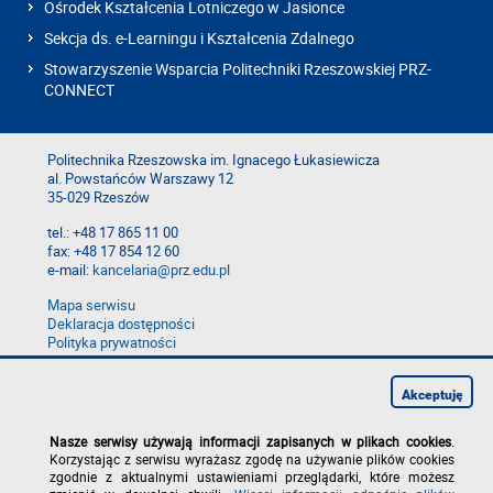
Ośrodek Kształcenia Lotniczego w Jasionce
Sekcja ds. e-Learningu i Kształcenia Zdalnego
Stowarzyszenie Wsparcia Politechniki Rzeszowskiej PRZ-
CONNECT
Politechnika Rzeszowska im. Ignacego Łukasiewicza
al. Powstańców Warszawy 12
35-029 Rzeszów
tel.: +48 17 865 11 00
fax: +48 17 854 12 60
e-mail:
kancelaria@prz.edu.pl
Mapa serwisu
Deklaracja dostępności
Polityka prywatności
Zgłoś błąd na stronie
Zgłoś naruszenie
Akceptuję
Nasze serwisy używają informacji zapisanych w plikach cookies
.
Korzystając z serwisu wyrażasz zgodę na używanie plików cookies
zgodnie z aktualnymi ustawieniami przeglądarki, które możesz