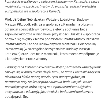
kontekście współpracy z sektorem lotniczym w Kanadzie, a także
możliwości naszych partnerów do przyszłej realizacji projektów
europejskich we współpracy z Kanadą
.
Prof. Jarosław Sęp
, dziekan Wydziału Lotnictwa i Budowy
Maszyn PRz podkreślił, że współpraca z Kanadą ma olbrzymi
potencjał i perspektywy rozwoju, a efekty spotkania będą
zapewne widoczne w niedalekiej przyszłości. Już dziś współpraca
odbywa się między kilkoma podmiotami: Pratt&Whitney Rzeszów,
Pratt&Whitney Kanada ulokowanym w Montrealu, Politechniką
Rzeszowską (w szczególności Wydziałem Budowy Maszyn i
Lotnictwa) oraz uczelnią z Montrealu, która mocno współpracuje
z kanadyjskim Pratt&Whitney.
- Współpraca Politechniki Rzeszowskiej z partnerami kanadyjskimi
rozwija się w dużej mierze dzięki temu, że firma Pratt&Whitney jest
ulokowana blisko naszej uczelni i jest naszym głównym
partnerem przy realizacji prac naukowo-badawczych
.
Nasze
przedsięwzięcia, które wiążą nas z partnerami kanadyjskimi
związane są z edukacją, jak również z badaniami naukowymi
–
dodaje
prof. Sęp.