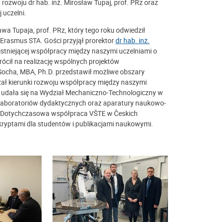
. rozwoju dr hab. inż. Mirosław Tupaj, prof. PRz oraz
 uczelni.
awa Tupaja, prof. PRz, który tego roku odwiedził
Erasmus STA. Gości przyjął prorektor
dr hab. inż.
 istniejącej współpracy między naszymi uczelniami o
cił na realizację wspólnych projektów
ocha, MBA, Ph.D. przedstawił możliwe obszary
ał kierunki rozwoju współpracy między naszymi
h udała się na Wydział Mechaniczno-Technologiczny w
i, laboratoriów dydaktycznych oraz aparatury naukowo-
Dotychczasowa współpraca VŠTE w Českich
kryptami dla studentów i publikacjami naukowymi.