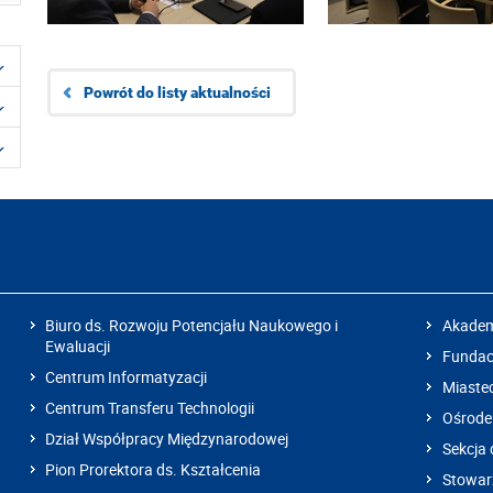
Powrót do listy aktualności
Biuro ds. Rozwoju Potencjału Naukowego i
Akadem
Ewaluacji
Fundacj
Centrum Informatyzacji
Miaste
Centrum Transferu Technologii
Ośrode
Dział Współpracy Międzynarodowej
Sekcja 
Pion Prorektora ds. Kształcenia
Stowarz