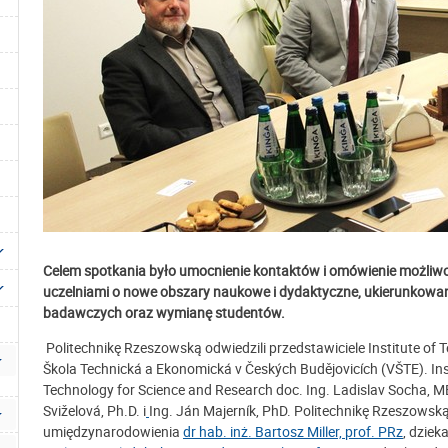
Celem spotkania było umocnienie kontaktów i omówienie możliwoś
uczelniami o nowe obszary naukowe i dydaktyczne, ukierunkowan
badawczych oraz wymianę studentów.
Politechnikę Rzeszowską odwiedzili przedstawiciele Institute of
Škola Technická a Ekonomická v Českých Budějovicích (VŠTE). Ins
Technology for Science and Research doc. Ing. Ladislav Socha, M
Sviželová, Ph.D. i
Ing. Ján Majerník, PhD. Politechnikę Rzeszowską
umiędzynarodowienia
dr hab. inż. Bartosz Miller, prof. PRz
, dziek