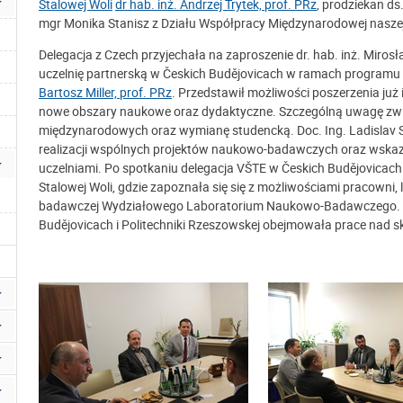
Stalowej Woli
dr hab. inż. Andrzej Trytek, prof. PRz
, prodziekan ds
mgr Monika Stanisz z Działu Współpracy Międzynarodowej naszej
Delegacja z Czech przyjechała na zaproszenie dr. hab. inż. Mirosł
uczelnię partnerską w Českich Budějovicach w ramach programu 
Bartosz Miller, prof. PRz
. Przedstawił możliwości poszerzenia już
nowe obszary naukowe oraz dydaktyczne. Szczególną uwagę zwró
międzynarodowych oraz wymianę studencką. Doc. Ing. Ladislav S
realizacji wspólnych projektów naukowo-badawczych oraz wskaz
uczelniami. Po spotkaniu delegacja VŠTE w Českich Budějovicac
Stalowej Woli, gdzie zapoznała się się z możliwościami pracown
badawczej Wydziałowego Laboratorium Naukowo-Badawczego. 
Budějovicach i Politechniki Rzeszowskej obejmowała prace nad s