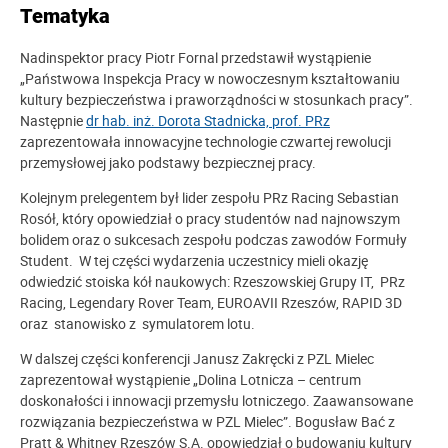
Tematyka
Nadinspektor pracy Piotr Fornal przedstawił wystąpienie
„Państwowa Inspekcja Pracy w nowoczesnym kształtowaniu
kultury bezpieczeństwa i praworządności w stosunkach pracy”.
Następnie
dr hab. inż. Dorota Stadnicka, prof. PRz
zaprezentowała innowacyjne technologie czwartej rewolucji
przemysłowej jako podstawy bezpiecznej pracy.
Kolejnym prelegentem był lider zespołu PRz Racing Sebastian
Rosół, który opowiedział o pracy studentów nad najnowszym
bolidem oraz o sukcesach zespołu podczas zawodów Formuły
Student. W tej części wydarzenia uczestnicy mieli okazję
odwiedzić stoiska kół naukowych: Rzeszowskiej Grupy IT, PRz
Racing, Legendary Rover Team, EUROAVII Rzeszów, RAPID 3D
oraz stanowisko z symulatorem lotu.
W dalszej części konferencji Janusz Zakręcki z PZL Mielec
zaprezentował wystąpienie „Dolina Lotnicza – centrum
doskonałości i innowacji przemysłu lotniczego. Zaawansowane
rozwiązania bezpieczeństwa w PZL Mielec”. Bogusław Bać z
Pratt & Whitney Rzeszów S.A. opowiedział o budowaniu kultury