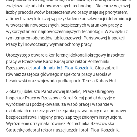
zwiększa się udział nowoczesnych technologii. Dla coraz większej
liczby pracodawców bezpieczeństwo pracy staje się priorytetem,
a firmy branży lotniczej są przykładem konsekwencji i determinacji
w tworzeniu nowoczesnych, bezpiecznych warunków pracy z
wykorzystaniem najnowocześniejszych technologii. W związku z
tym tematem obchodów jubileuszowych Państwowej Inspekcji
Pracy był nowoczesny wymiar ochrony pracy.
Uroczystego otwarcia konferencji dokonali okręgowy inspektor
pracy w Rzeszowie Karol Kucaj oraz rektor Politechniki
Rzeszowskiej
prof. dr hab. inż. Piotr Koszelnik
. Głos zabrali
również zastępca głównego inspektora pracy Jarosław
Leśniewski oraz wojewoda podkarpacki Teresa Kubas-Hul.
Z okazji jubileuszu Państwowej Inspekcji Pracy Okręgowy
Inspektor Pracy w Rzeszowie Karol Kucaj podjął decyzję o
wyróżnieniu i podziękowaniu za współpracę i wsparcie w
działaniach na rzecz przestrzegania prawa pracy oraz poprawy
bezpieczeństwa i higieny pracy zaprzyjaźnionym instytucjom.
Wyróżnienie otrzymała również Politechnika Rzeszowska.
Statuetkę odebrał rektor naszej uczelni prof. Piotr Koszelnik.