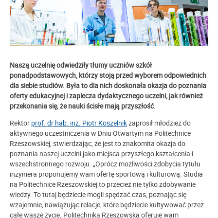
Naszą uczelnię odwiedziły tłumy uczniów szkół
ponadpodstawowych, którzy stoją przed wyborem odpowiednich
dla siebie studiów. Była to dla nich doskonała okazja do poznania
oferty edukacyjnej i zaplecza dydaktycznego uczelni, jak również
przekonania się, że nauki ścisłe mają przyszłość
.
Rektor
prof. dr hab. inż. Piotr Koszelnik
zaprosił młodzież do
aktywnego uczestniczenia w Dniu Otwartym na Politechnice
Rzeszowskiej, stwierdzając, że jest to znakomita okazja do
poznania naszej uczelni jako miejsca przyszłego kształcenia i
wszechstronnego rozwoju. „Oprócz możliwości zdobycia tytułu
inżyniera proponujemy wam ofertę sportową i kulturową. Studia
na Politechnice Rzeszowskiej to przecież nie tylko zdobywanie
wiedzy. To tutaj będziecie mogli spędzać czas, poznając się
wzajemnie, nawiązując relacje, które będziecie kultywować przez
całe wasze życie. Politechnika Rzeszowska oferuje wam