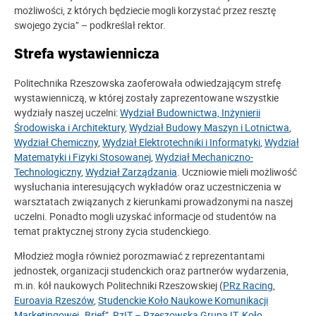
możliwości, z których będziecie mogli korzystać przez resztę
swojego życia” – podkreślał rektor.
Strefa wystawiennicza
Politechnika Rzeszowska zaoferowała odwiedzającym strefę
wystawienniczą, w której zostały zaprezentowane wszystkie
wydziały naszej uczelni:
Wydział Budownictwa, Inżynierii
Środowiska i Architektury
,
Wydział Budowy Maszyn i Lotnictwa
,
Wydział Chemiczny
,
Wydział Elektrotechniki i Informatyki
,
Wydział
Matematyki i Fizyki Stosowanej
,
Wydział Mechaniczno-
Technologiczny
,
Wydział Zarządzania
. Uczniowie mieli możliwość
wysłuchania interesujących wykładów oraz uczestniczenia w
warsztatach związanych z kierunkami prowadzonymi na naszej
uczelni. Ponadto mogli uzyskać informacje od studentów na
temat praktycznej strony życia studenckiego.
Młodzież mogła również porozmawiać z reprezentantami
jednostek, organizacji studenckich oraz partnerów wydarzenia,
m.in. kół naukowych Politechniki Rzeszowskiej (
PRz Racing
,
Euroavia Rzeszów
,
Studenckie Koło Naukowe Komunikacji
Marketingowej „Brief”
,
RzIT – Rzeszowska Grupa IT
,
Koło