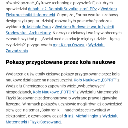
również poznać „Cyfrowe technologie przyszłości”, o których
opowiedział
dr hab. inż. Dominik Strzałka, prof. PRz
z
Wydziału
Elektrotechniki i Informatyki
. O tym, że „Forma wynika z zabawy –
design stylu pop-art dzisiaj” można było posłuchać podczas
wykładu
dr. Michała Ruta
z
Wydziału Budownictwa, Inżynierii
Środowiska i Architektury
. Niezwykle ciekawy i ważny w obecnych
czasach wykład pt. „Social media a relacje międzyludzkie – łączą
czy dzielą?” przygotowała
mgr Kinga Oszust
z
Wydziału
Zarządzania
.
Pokazy przygotowane przez koła naukowe
Wydarzenie uświetniły ciekawe pokazy przygotowane przez koła
naukowe działające na naszej uczelni.
Koło Naukowe „ESPRIT”
z
Wydziału Chemicznego zapewniło wiele „wybuchowych”
niespodzianek,
Koło Naukowe „FOTON”
z Wydziału Matematyki i
Fizyki Stosowanej zademonstrowało wybrane prawa i zjawiska
fizyczne. W ramach pokazów uczniowie mogli również dowiedzieć
się więcej na temat „Spintroniki – nadchodzącej rewolucji w
elektronice”, o czym opowiedział
dr inż. Michał Inglot
z
Wydziału
Matematyki i Fizyki Stosowanej
.