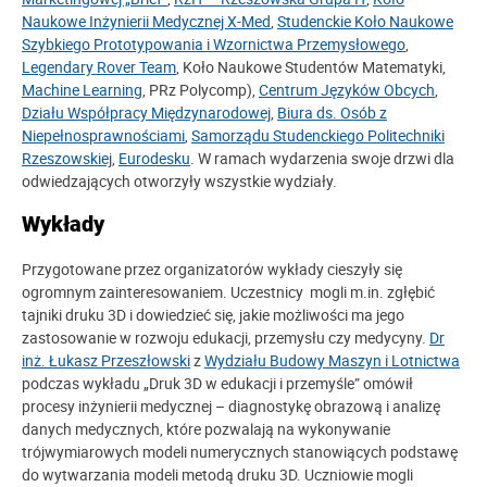
Naukowe Inżynierii Medycznej X-Med
,
Studenckie Koło Naukowe
Szybkiego Prototypowania i Wzornictwa Przemysłowego
,
Legendary Rover Team
, Koło Naukowe Studentów Matematyki,
Machine Learning
, PRz Polycomp),
Centrum Języków Obcych
,
Działu Współpracy Międzynarodowej
,
Biura ds. Osób z
Niepełnosprawnościami
,
Samorządu Studenckiego Politechniki
Rzeszowskiej
,
Eurodesku
. W ramach wydarzenia swoje drzwi dla
odwiedzających otworzyły wszystkie wydziały.
Wykłady
Przygotowane przez organizatorów wykłady cieszyły się
ogromnym zainteresowaniem. Uczestnicy mogli m.in. zgłębić
tajniki druku 3D i dowiedzieć się, jakie możliwości ma jego
zastosowanie w rozwoju edukacji, przemysłu czy medycyny.
Dr
inż. Łukasz Przeszłowski
z
Wydziału Budowy Maszyn i Lotnictwa
podczas wykładu „Druk 3D w edukacji i przemyśle” omówił
procesy inżynierii medycznej – diagnostykę obrazową i analizę
danych medycznych, które pozwalają na wykonywanie
trójwymiarowych modeli numerycznych stanowiących podstawę
do wytwarzania modeli metodą druku 3D. Uczniowie mogli