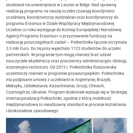
studiował na uniwersytecie w Leuven w Belgii. Nad sprawną
realizacją programu na naszej uczelni czuwają koordynator
uczelniany, koordynatorzy wydziałowi oraz koordynatorzy ds.
programu Erasmus w Dziale Współpracy Międzynarodowej.
Uczelnia co roku występuje do Komisji Europejskiej i Narodowej
Agencji Programu Erasmus+ o przyznawanie funduszy na
realizację poszczególnych zadań – Politechnika łącznie otrzymała
3,5 mln Euro. Do tej pory wyjechało 1123 studentów do uczelni
partnerskich. W programie tym mogą również brać udział
nauczyciele akademiccy oraz pracownicy administracyjni, obsługi,
inżynieryjno-techniczni. Od 2015 r. Politechnika Rzeszowska
uczestniczy również w programie pozaeuropejskim. Politechnika
ma podpisane umowy z uczelniami w Argentynie, Brazylii,
Meksyku, Uzbekistanie, Kazachstanie, Gruzji, Chinach,
Czarnogórze, Ukrainie. Program doskonale wpisuje się w Strategię
Internacjonalizacji Politechniki, zgodnie z którą mobilność
międzynarodowa to nieodzowny standard w procesie kształcenia
i doskonalenia zawodowego.