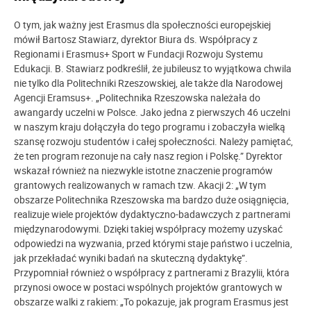
O tym, jak ważny jest Erasmus dla społeczności europejskiej
mówił Bartosz Stawiarz, dyrektor Biura ds. Współpracy z
Regionami i Erasmus+ Sport w Fundacji Rozwoju Systemu
Edukacji. B. Stawiarz podkreślił, że jubileusz to wyjątkowa chwila
nie tylko dla Politechniki Rzeszowskiej, ale także dla Narodowej
Agencji Eramsus+. „Politechnika Rzeszowska należała do
awangardy uczelni w Polsce. Jako jedna z pierwszych 46 uczelni
w naszym kraju dołączyła do tego programu i zobaczyła wielką
szansę rozwoju studentów i całej społeczności. Należy pamiętać,
że ten program rezonuje na cały nasz region i Polskę.” Dyrektor
wskazał również na niezwykle istotne znaczenie programów
grantowych realizowanych w ramach tzw. Akacji 2: „W tym
obszarze Politechnika Rzeszowska ma bardzo duże osiągnięcia,
realizuje wiele projektów dydaktyczno-badawczych z partnerami
międzynarodowymi. Dzięki takiej współpracy możemy uzyskać
odpowiedzi na wyzwania, przed którymi staje państwo i uczelnia,
jak przekładać wyniki badań na skuteczną dydaktykę”.
Przypomniał również o współpracy z partnerami z Brazylii, która
przynosi owoce w postaci wspólnych projektów grantowych w
obszarze walki z rakiem: „To pokazuje, jak program Erasmus jest