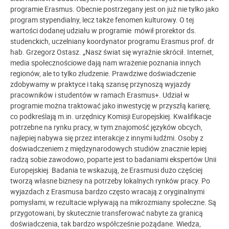
programie Erasmus. Obecnie postrzegany jest on już nie tylko jako
program stypendialny, lecz także fenomen kulturowy. O tej
wartości dodanej udziału w programie mówił prorektor ds.
studenckich, uczelniany koordynator programu Erasmus prof. dr
hab. Grzegorz Ostasz. „Nasz świat się wyraźnie skrócił. Internet,
media społecznościowe dają nam wrażenie poznania innych
regionów, ale to tylko złudzenie. Prawdziwe doświadczenie
zdobywamy w praktyce i taką szansę przynoszą wyjazdy
pracowników i studentów w ramach Erasmus+. Udział w
programie można traktować jako inwestycję w przyszłą karierę,
co podkreślają m.in. urzędnicy Komisji Europejskiej. Kwalifikacje
potrzebne na rynku pracy, w tym znajomość języków obcych,
najlepiej nabywa się przez interakcje z innymi ludźmi. Osoby z
doświadczeniem z międzynarodowych studiów znacznie lepiej
radzą sobie zawodowo, poparte jest to badaniami ekspertów Unii
Europejskiej. Badania te wskazują, że Erasmusi dużo częściej
tworzą własne biznesy na potrzeby lokalnych rynków pracy. Po
wyjazdach z Erasmusa bardzo często wracają z oryginalnymi
pomysłami, w rezultacie wpływają na mikrozmiany społeczne. Są
przygotowani, by skutecznie transferować nabyte za granicą
doświadczenia, tak bardzo współcześnie pożądane. Wiedza,