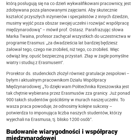
którą posługują się na co dzień wykwalifikowani pracownicy, jest
zdobywana poza planowanymi zajęciami. Aby skutecznie
kształcić przyszłych inżynierów i specjalistów z innych dziedzin,
musimy wyjść poza obszar swojej uczelni i rozwijać współpracę
międzynarodową” – mówił prof. Ostasz. Parafrazując słowa
Marka Twaina, profesor zachęcał wszystkich do uczestnictwa w
programie Erasmus: „za dwadzieścia lat bardziej będziesz
żałował tego, czego nie zrobiłeś, niż tego, co zrobiłeś. Więc
odwiąż liny, opuść bezpieczną przystań. Złap w żagle pomyślne
wiatry i studiuj z Erasmusem”.
Prorektor ds. studenckich złożył również gratulacje zespołowi –
byłym i aktualnym pracownikom Działu Współpracy
Międzynarodowej: „To dzięki wam Politechnika Rzeszowska jest
tak chętnie wybierana przez Erasmusów zza granicy. Już ponad
900 takich studentów gościliśmy w murach naszej uczelni. To
wasza praca powoduje, że odnosimy kolejne sukcesy –
potwierdza to imponująca liczba naszych studentów, którzy
wyjechali na Erasmusa, tj. blisko 1200 osób”.
Budowanie wiarygodności i współpracy
międzynarodowej