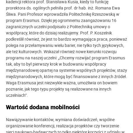
kadencji rektora prof. Stanisława Kusia, kiedy to funkcję
prorektora ds. ogólnych pełniła prof. dr hab. inż. Romana Ewa
Śliwa. Pani Profesor wprowadziła Politechnikę Rzeszowską w
program Erasmus. Dzięki jej ogromnemu zaangażowaniu 16
zagranicznych uczelni podpisało z Politechniką umowy o
współpracy, które do dzisiaj realizujemy. Prof. P. Koszelnik
podkreślił również, że jest to bardzo wymagająca praca, ponieważ
polega na przełamywaniu wielu barier, nie tylko tych językowych,
ale też kulturowych. Wskazał również nowe kierunki rozwoju
programu na naszej uczelni: „Chcemy rozwijać program Erasmus
tak, aby to był pierwszy krok w budowaniu współpracy
międzynarodowej opartej na systemie wspólnych projektów, staży
międzynarodowych, które mogą być finansowane z innych źródeł.
Waga Erasmusa jest niezwykle ważna, umożliwia on bowiem
poznanie, jak tego typu projekty są realizowane na innych
uczelniach”.
Wartość dodana mobilności
Nawiązywanie kontaktów, wymiana doświadczeń, wspólne
organizowanie konferencji, realizacja projektów czy tworzenie
sieci naukowo-badawczych to tylko niektóre korzyści z udziału w