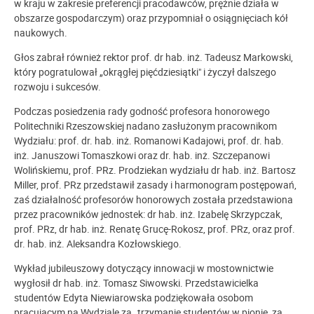
w kraju w zakresie preferencji pracodawców, prężnie działa w
obszarze gospodarczym) oraz przypomniał o osiągnięciach kół
naukowych.
Głos zabrał również rektor prof. dr hab. inż. Tadeusz Markowski,
który pogratulował „okrągłej pięćdziesiątki" i życzył dalszego
rozwoju i sukcesów.
Podczas posiedzenia rady godność profesora honorowego
Politechniki Rzeszowskiej nadano zasłużonym pracownikom
Wydziału: prof. dr. hab. inż. Romanowi Kadajowi, prof. dr. hab.
inż. Januszowi Tomaszkowi oraz dr. hab. inż. Szczepanowi
Wolińskiemu, prof. PRz. Prodziekan wydziału dr hab. inż. Bartosz
Miller, prof. PRz przedstawił zasady i harmonogram postępowań,
zaś działalność profesorów honorowych została przedstawiona
przez pracowników jednostek: dr hab. inż. Izabelę Skrzypczak,
prof. PRz, dr hab. inż. Renatę Grucę-Rokosz, prof. PRz, oraz prof.
dr. hab. inż. Aleksandra Kozłowskiego.
Wykład jubileuszowy dotyczący innowacji w mostownictwie
wygłosił dr hab. inż. Tomasz Siwowski. Przedstawicielka
studentów Edyta Niewiarowska podziękowała osobom
pracującym na Wydziale za „trzymanie studentów w pionie, za