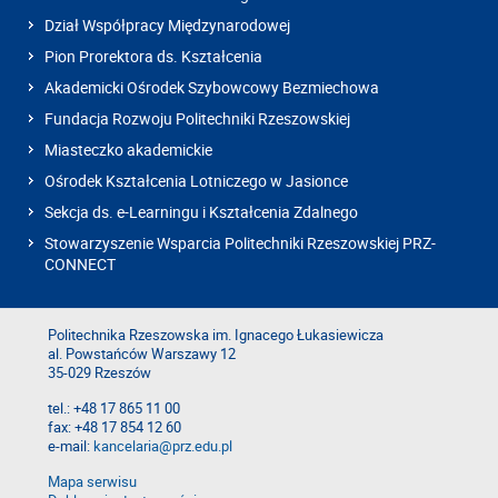
Dział Współpracy Międzynarodowej
Pion Prorektora ds. Kształcenia
Akademicki Ośrodek Szybowcowy Bezmiechowa
Fundacja Rozwoju Politechniki Rzeszowskiej
Miasteczko akademickie
Ośrodek Kształcenia Lotniczego w Jasionce
Sekcja ds. e-Learningu i Kształcenia Zdalnego
Stowarzyszenie Wsparcia Politechniki Rzeszowskiej PRZ-
CONNECT
Politechnika Rzeszowska im. Ignacego Łukasiewicza
al. Powstańców Warszawy 12
35-029 Rzeszów
tel.: +48 17 865 11 00
fax: +48 17 854 12 60
e-mail:
kancelaria@prz.edu.pl
Mapa serwisu