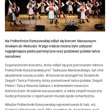
Na Politechnice Rzeszowskiej odbył się koncert
Marszowym
Krokiem do Wolności
. W jego trakcie można było
usłyszeć
najpiękniejsze pieśni patriotyczne oraz podziwiać polskie tańce
narodowe.
Organizatorem koncertu, który odbył się pod patronatem rektora
Politechniki Rzeszowskiej prof. Tadeusza Markowskiego, był chór
akademicki naszej uczelni. W koncercie wystąpił też Studencki
Zespół i Tańca Połoniny, który prezentował tańce polskie, Zespół
Pieśni i Tańca Resovia Saltans z widowiskiem taneczno-
historycznym
W salonie warszawskim
, a także zespół muzyczny
Audycje Rzeszów z repertuarem muzyki epoki romantyzmu.
Władze Politechniki Rzeszowskiej reprezentowali dr hab. inż.
Grzegorz Masłowski, prof. PRz, prorektor ds. kształcenia, prof.