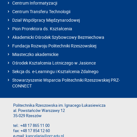
Centrum Informatyzacji
Centrum Transferu Technologii
Dział Współpracy Międzynarodowej
Pion Prorektora ds. Kształcenia
Akademicki Ośrodek Szybowcowy Bezmiechowa
Fundacja Rozwoju Politechniki Rzeszowskiej
Miasteczko akademickie
Ośrodek Kształcenia Lotniczego w Jasionce
Sekcja ds. e-Learningu i Kształcenia Zdalnego
Stowarzyszenie Wsparcia Politechniki Rzeszowskiej PRZ-
CONNECT
Politechnika Rzeszowska im. Ignacego Łukasiewicza
al. Powstańców Warszawy 12
35-029 Rzeszów
tel.: +48 17 865 11 00
fax: +48 17 854 12 60
e-mail:
kancelaria@prz.edu.pl