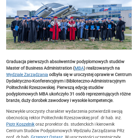
Graduacja pierwszych absolwentów podyplomowych studiów
Master of Business Administration (
MBA
) realizowanych na
Wydziale Zarządzania
odbyła się w uroczystej oprawie w Centrum
Dydaktyczno-Konferencyjnym i Biblioteczno-Administracyjnym
Politechniki Rzeszowskiej. Pierwszą edycję studiów
podyplomowych MBA ukończyło 31 osób reprezentujących różne
branże, duży dorobek zawodowy i wysokie kompetencje.
Niezwykle uroczysty charakter wydarzenia potwierdzili swoją
obecnością rektor Politechniki Rzeszowskiej prof. dr hab. inż.
Piotr Koszelnik
oraz prorektor ds. studenckich i kierownik
Centrum Studiów Podyplomowych Wydziału Zarządzania PRz
prof. dr hab.
Grzegorz Ostasz
. W uroczystości uczestniczyły