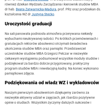
również dziekan Wydziału Zarządzania i kierownik studiów MBA
dr hab.
Beata Zatwarnicka-Madura
, prof. PRz oraz prodziekan ds.
kształcenia WZ dr
Justyna Stecko
.
Uroczystość graduacji
Na sali panowała podniosła atmosfera przerywana niekiedy
wybuchami nieukrywanej radości. Po krótkich przemówieniach i
gratulacjach rektorów absolwenci otrzymali świadectwa
ukończenia studiów MBA oraz pamiątki. Przedstawiciel
uczestników studiów MBA Grzegorz Pelczar w niezwykle
ciekawym wystąpieniu podsumował wszystkie moduły studiów i
podziękował za bardzo dobrze przygotowany, praktyczny
program studiów MBA i rewelacyjną kadrę. Na koniec wykonano
pamiątkowe zdjęcia.
Podziękowania od władz WZ i wykładowców
Naszym pierwszym absolwentom dziękujemy zarówno za
niezwykle aktywny udział w zajęciach, jak i bardzo pozytywne
opinie o studiach. Wszystkim życzymy dalszych sukcesów i