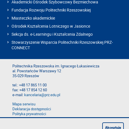
Akademicki Ośrodek Szybowcowy Bezmiechowa
Fundacja Rozwoju Politechniki Rzeszowskiej
Miasteczko akademickie
Ośrodek Kształcenia Lotniczego w Jasionce
Sekcja ds. e-Learningu i Kształcenia Zdalnego
Stowarzyszenie Wsparcia Politechniki Rzeszowskiej PRZ-
CONNECT
Politechnika Rzeszowska im. Ignacego Łukasiewicza
al. Powstańców Warszawy 12
35-029 Rzeszów
tel.: +48 17 865 11 00
fax: +48 17 854 12 60
e-mail:
kancelaria@prz.edu.pl
Mapa serwisu
Deklaracja dostępności
Polityka prywatności
Zgłoś błąd na stronie
Zgłoś naruszenie
Akceptuję