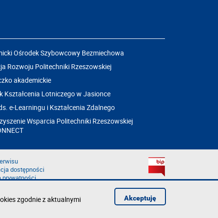
icki Ośrodek Szybowcowy Bezmiechowa
a Rozwoju Politechniki Rzeszowskiej
czko akademickie
k Kształcenia Lotniczego w Jasionce
ds. e-Learningu i Kształcenia Zdalnego
yszenie Wsparcia Politechniki Rzeszowskiej
ONNECT
erwisu
cja dostępności
a prywatności
łąd na stronie
aruszenie
Akceptuję
okies zgodnie z aktualnymi