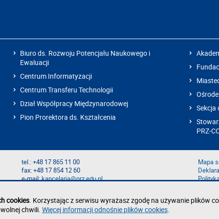
Biuro ds. Rozwoju Potencjału Naukowego i
Akadem
Ewaluacji
Fundacj
Centrum Informatyzacji
Miaste
Centrum Transferu Technologii
Ośrode
Dział Współpracy Międzynarodowej
Sekcja 
Pion Prorektora ds. Kształcenia
Stowarz
PRZ-C
tel.: +48 17 865 11 00
Mapa s
fax: +48 17 854 12 60
Deklara
e-mail:
kancelaria@prz.edu.pl
Polityk
Zgłoś b
Zgłoś n
ch cookies
. Korzystając z serwisu wyrażasz zgodę na używanie plików co
wolnej chwili.
Więcej informacji odnośnie plików cookies
.