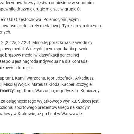
ej zadecydowało zwycięstwo odniesione w sobotnim
apewniło drużynie drugie miejsce w grupie C.
połem UJD Częstochowa. Po emocjonującym i
), awansując do strefy medalowej. Tym samym drużyna
cznych.
2 (22:25, 27:29). Mimo tej porażki nasi zawodnicy
brązowy medal. W decydującym spotkaniu pewnie
ąc brązowy medal w klasyfikacji generalnej
zespołu jest nagroda indywidualna dla Konrada
odkowych turnieju.
pitan), Kamil Warzocha, Igor Józefacki, Arkadiusz
, Mikołaj Wójcik, Mateusz Kłoda, Kacper Szczygieł,
renerzy:
mgr Kamil Warzocha, mgr Ryszard Konieczny.
za osiągnięcie tego wyjątkowego wyniku. Sukces jest
 poziomu sportowego prezentowanego na każdym
finałowy w Krakowie, aż po finał w Warszawie.