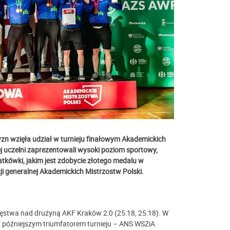
yzn wzięła udział w turnieju finałowym Akademickich
j uczelni zaprezentowali wysoki poziom sportowy,
atkówki, jakim jest zdobycie złotego medalu w
ji generalnej Akademickich Mistrzostw Polski.
ięstwa nad drużyną AKF Kraków 2:0 (25:18, 25:18). W
z późniejszym triumfatorem turnieju – ANS WSZiA