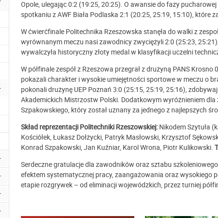
Opole, ulegając 0:2 (19:25, 20:25). O awansie do fazy pucharow
spotkaniu z AWF Biała Podlaska 2:1 (20:25, 25:19, 15:10), które z
W ćwierćfinale Politechnika Rzeszowska stanęła do walki z zes
wyrównanym meczu nasi zawodnicy zwyciężyli 2:0 (25:23, 25:21
wywalczyła historyczny złoty medal w klasyfikacji uczelni techni
W półfinale zespół z Rzeszowa przegrał z drużyną PANS Krosno 0:
pokazali charakter i wysokie umiejętności sportowe w meczu o 
pokonali drużynę UEP Poznań 3:0 (25:15, 25:19, 25:16), zdobywaj
Akademickich Mistrzostw Polski. Dodatkowym wyróżnieniem dla 
Szpakowskiego, który został uznany za jednego z najlepszych śr
Skład reprezentacji Politechniki Rzeszowskiej:
Nikodem Szytuła (ka
Kościółek, Łukasz Dołżycki, Patryk Masłowski, Krzysztof Sękowski
Konrad Szpakowski, Jan Kuźniar, Karol Wrona, Piotr Kulikowski.
T
Serdeczne gratulacje dla zawodników oraz sztabu szkoleniowego 
efektem systematycznej pracy, zaangażowania oraz wysokiego
etapie rozgrywek – od eliminacji wojewódzkich, przez turniej pół