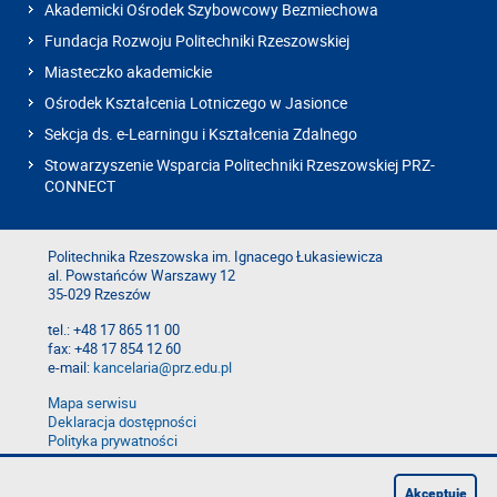
Akademicki Ośrodek Szybowcowy Bezmiechowa
Fundacja Rozwoju Politechniki Rzeszowskiej
Miasteczko akademickie
Ośrodek Kształcenia Lotniczego w Jasionce
Sekcja ds. e-Learningu i Kształcenia Zdalnego
Stowarzyszenie Wsparcia Politechniki Rzeszowskiej PRZ-
CONNECT
Politechnika Rzeszowska im. Ignacego Łukasiewicza
al. Powstańców Warszawy 12
35-029 Rzeszów
tel.: +48 17 865 11 00
fax: +48 17 854 12 60
e-mail:
kancelaria@prz.edu.pl
Mapa serwisu
Deklaracja dostępności
Polityka prywatności
Zgłoś błąd na stronie
Zgłoś naruszenie
Akceptuję