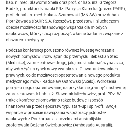
hab. n. med. Sławomir Snela oraz prof. dr hab. inż. Grzegorz
Budzik,
prorektor ds. nauki PRz
. Patrycja Klarecka (prezes PARP),
prof. dr hab. n. med. Łukasz Szumowski (MNiSW) oraz dr hab.
Piotr Zawada (RARR S.A. Rzeszów), przedstawili słuchaczom
obecne możliwości finansowego wsparcia dla młodych
naukowców, którzy chcą rozpocząć własne badania związane z
obszarem medycyny.
Podczas konferencji poruszono również kwestię wdrażania
nowych pomysłów i rozwiązań do przemysłu. Sebastian Stec
(Medinice), zaprezentował drogę, jaką musi pokonać wynalazca,
aby wdrożyć na rynek nowy wynalazek. O uwarunkowaniach
prawnych, co do możliwości opatentowania nowego produktu
medycznego mówił Radosław Ostrowski (Axelo). Wdrożenia
pomysłu i jego opatentowanie, na przykładzie „rampy” nastawnej
zaprezentował dr hab. inż. Sławomir Miechowicz, prof. PRz. W
trakcie konferencji omawiano także budowę i sposób
finansowania przedsiębiorstw typu start-up i spin-off. Swoje
wsparcie w procesie nawiązania współpracy jednostek
naukowych z Podkarpacia z uczelniami australijskimi
zaoferowała Bożena Świerbutowicz (Ambasada Australii).