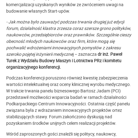
komercjalizacji uzyskanych wyników ze zwróceniem uwagi na
budowanie własnych Start-upów.
- Jak można było zauważyć podczas trwania drugiej już edycji
forum, działalność klastra zrzesza coraz szersze grono polityków,
naukowców, przedsiębiorców oraz prawników. Szczególnie cieszy
obecność młodych naukowców oraz firm, które mogą się
pochwalić wdrożeniami innowacyjnych pomysłów z zakresu
szeroko pojętej inżynierii medyczne
j – zaznacza
dr inż. Paweł
Turek z Wydziału Budowy Maszyn i Lotnictwa PRz i komitetu
organizacyjnego konferencji.
Podczas konferencji poruszono również kwestię zabezpieczenia
wartości intelektualnej oraz oceny klinicznej wyrobu medycznego.
W trakcie trwania panelu biznesowego Bartosz Jadam (PCI)
przedstawił możliwości wsparcia badań w ramach działalności
Podkarpackiego Centrum Innowacyjności. Ostatnia część panelu
związana była z wdrażaniem innowacyjnych projektów ortez
stabilizujących stawy. Forum zakończono dyskusją nad
pozyskaniem środków unijnych celem realizacji projektów.
Wśród zaproszonych gości znaleźli się politycy, naukowcy,