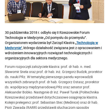
30 października 2018 r. odbyło się II Rzeszowskie Forum
Technologia w Medycynie „Od pomysłu do przemysłu”.
Organizatorem wydarzenia był Zarząd Klastra „
Technologia w
Medycynie"
, którego działalność związana jest z opracowaniem i
wdrożeniem innowacyjnych rozwiązań technologicznych i
organizacyjnych dla sektora medycznego.
Forum rozpoczęli założyciele klastra: prof. dr hab. n. med.
Sławomir Snela oraz prof. dr hab. inż. Grzegorz Budzik, prorektor
ds. nauki PRz. W tematykę pierwszego panelu wprowadzili
wszystkich zebranych prof. dr hab. Grzegorz Ostasz, prorektor
ds. współpracy międzynarodowej PRz oraz senator prof.
Aleksander Bobko. Następnie dr inż. Paweł Turek (Politechnika
Rzeszowska) przedstawił dotychczasowe osiągnięcia klastra.
Kolejni prelegenci: prof. Sebastian Stec (Medinice) oraz dr hab.
Piotr Zawada (RARR) przedstawili słuchaczom sposoby