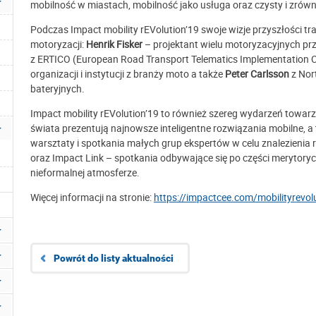
mobilność w miastach, mobilność jako usługa oraz czysty i zrów
Podczas Impact mobility rEVolution’19 swoje wizje przyszłości tr
motoryzacji:
Henrik Fisker
– projektant wielu motoryzacyjnych pr
z ERTICO (European Road Transport Telematics Implementation C
organizacji i instytucji z branży moto a także
Peter Carlsson
z Nor
bateryjnych.
Impact mobility rEVolution’19 to również szereg wydarzeń towar
świata prezentują najnowsze inteligentne rozwiązania mobilne, a 
warsztaty i spotkania małych grup ekspertów w celu znalezienia 
oraz Impact Link – spotkania odbywające się po części merytoryc
nieformalnej atmosferze.
Więcej informacji na stronie:
https://impactcee.com/mobilityrevol
Powrót do listy aktualności