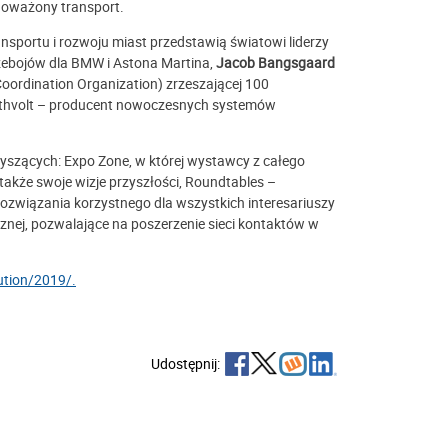
noważony transport.
ansportu i rozwoju miast przedstawią światowi liderzy
zebojów dla BMW i Astona Martina,
Jacob Bangsgaard
oordination Organization) zrzeszającej 100
thvolt – producent nowoczesnych systemów
zyszących: Expo Zone, w której wystawcy z całego
także swoje wizje przyszłości, Roundtables –
rozwiązania korzystnego dla wszystkich interesariuszy
znej, pozwalające na poszerzenie sieci kontaktów w
ution/2019/.
Udostępnij: