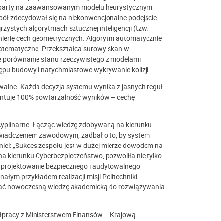
 oparty na zaawansowanym modelu heurystycznym
pół zdecydował się na niekonwencjonalne podejście
jrzystych algorytmach sztucznej inteligencji (tzw.
żynierię cech geometrycznych. Algorytm automatycznie
matematyczne. Przekształca surowy skan w
e porównanie stanu rzeczywistego z modelami
pu budowy i natychmiastowe wykrywanie kolizji.
owalne. Każda decyzja systemu wynika z jasnych reguł
rantuje 100% powtarzalność wyników – cechę
scyplinarne. Łącząc wiedzę zdobywaną na kierunku
świadczeniem zawodowym, zadbał o to, by system
niel: „Sukces zespołu jest w dużej mierze dowodem na
a kierunku Cyberbezpieczeństwo, pozwoliła nie tylko
zaprojektowanie bezpiecznego i audytowalnego
nałym przykładem realizacji misji Politechniki
ystać nowoczesną wiedzę akademicką do rozwiązywania
ółpracy z Ministerstwem Finansów – Krajową