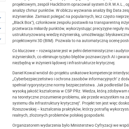
projektowym, zespół HackStorm opracował system D.R.W.A.L.,
analizy chmur punktów. W obliczu wyzwania analizy Big Data zes
inżynierskie. Zamiast polegać na popularnych, lecz często nieprze
„Black Box"), członkowie zespołu postawili na transparentną in
przetwarza miliardy punktów, wykorzystując precyzyjne reguły 
ustrukturyzowaną wiedzę inżynierską, umożliwiając błyskawiczn
projektowymi 3D (BIM). Pozwala to na automatyczną ocenę postę
Co kluczowe – rozwiązanie jest w pełni deterministyczne i audyt
inżynierskich, co eliminuje ryzyko błędów poznawczych AI i gwa
niezbędną w inżynierii lądowej i infrastrukturze krytycznej.
Daniel Kowal wniósł do projektu unikatowe kompetencje interdy
„Cyberbezpieczeństwo i ochrona zasobów informacyjnych" z do
spełniał rygorystyczne normy bezpieczeństwa. Jak podkreślał Da
wysoką jakość kształcenia w CSP PRz. Wiedza, którą zdobywam n
na teoretyczne zrozumienie problemu, ale przede wszystkim na 
systemu dla infrastruktury krytycznej”. Projekt ten jest więc dosko
Rzeszowskiej – kształcenia praktyków, którzy potrafią wykorz
realnych, złożonych problemów polskiej gospodarki.
Organizatorem wydarzenia było Ministerstwo Cyfryzacji we wsp