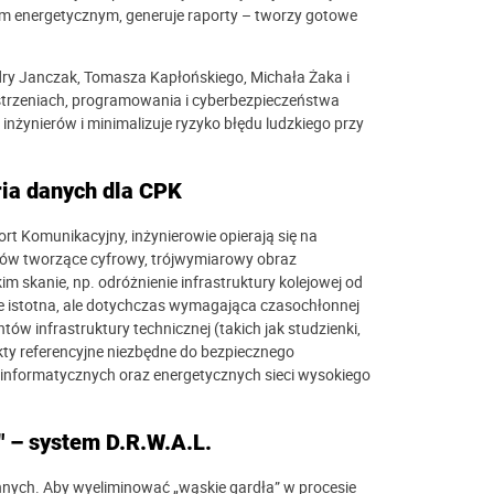
em energetycznym, generuje raporty – tworzy gotowe
ndry Janczak, Tomasza Kapłońskiego, Michała Żaka i
strzeniach, programowania i cyberbezpieczeństwa
inżynierów i minimalizuje ryzyko błędu ludzkiego przy
ria danych dla CPK
ort Komunikacyjny, inżynierowie opierają się na
któw tworzące cyfrowy, trójwymiarowy obraz
im skanie, np. odróżnienie infrastruktury kolejowej od
e istotna, ale dotychczas wymagająca czasochłonnej
w infrastruktury technicznej (takich jak studzienki,
kty referencyjne niezbędne do bezpiecznego
einformatycznych oraz energetycznych sieci wysokiego
" – system D.R.W.A.L.
ennych. Aby wyeliminować „wąskie gardła” w procesie