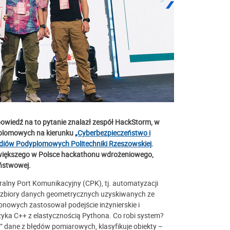
owiedź na to pytanie znalazł zespół HackStorm, w
dyplomowych na kierunku
„Cyberbezpieczeństwo i
diów Podyplomowych Politechniki Rzeszowskiej
.
jwiększego w Polsce hackathonu wdrożeniowego,
aństwowej.
alny Port Komunikacyjny (CPK), tj. automatyzacji
e zbiory danych geometrycznych uzyskiwanych ze
onowych zastosował podejście inżynierskie i
yka C++ z elastycznością Pythona. Co robi system?
dane z błędów pomiarowych, klasyfikuje obiekty –