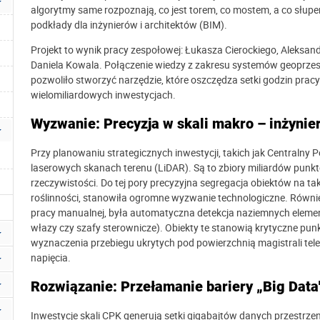
algorytmy same rozpoznają, co jest torem, co mostem, a co słup
podkłady dla inżynierów i architektów (BIM).
Projekt to wynik pracy zespołowej: Łukasza Cierockiego, Aleksa
Daniela Kowala. Połączenie wiedzy z zakresu systemów geoprze
pozwoliło stworzyć narzędzie, które oszczędza setki godzin pracy 
wielomiliardowych inwestycjach.
Wyzwanie: Precyzja w skali makro – inżynie
Przy planowaniu strategicznych inwestycji, takich jak Centralny P
laserowych skanach terenu (LiDAR). Są to zbiory miliardów pun
rzeczywistości. Do tej pory precyzyjna segregacja obiektów na tak
roślinności, stanowiła ogromne wyzwanie technologiczne. Równi
pracy manualnej, była automatyczna detekcja naziemnych elementó
włazy czy szafy sterownicze). Obiekty te stanowią krytyczne pun
wyznaczenia przebiegu ukrytych pod powierzchnią magistrali tel
napięcia.
Rozwiązanie: Przełamanie bariery „Big Data
Inwestycje skali CPK generują setki gigabajtów danych przestrz