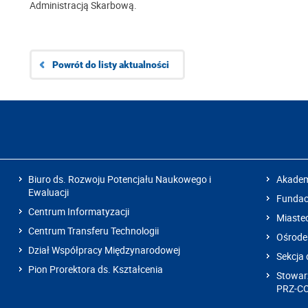
Administracją Skarbową.
Powrót do listy aktualności
Biuro ds. Rozwoju Potencjału Naukowego i
Akadem
Ewaluacji
Fundacj
Centrum Informatyzacji
Miaste
Centrum Transferu Technologii
Ośrode
Dział Współpracy Międzynarodowej
Sekcja 
Pion Prorektora ds. Kształcenia
Stowarz
PRZ-C