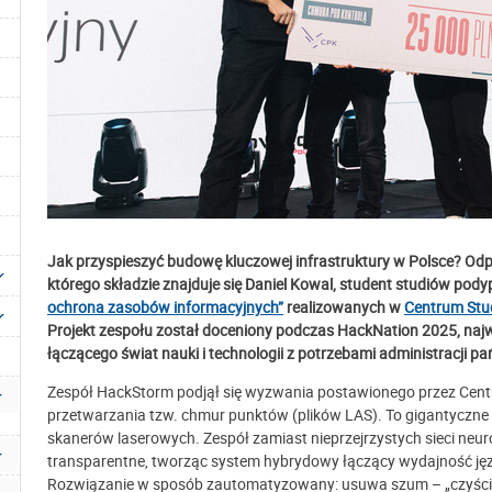
Jak przyspieszyć budowę kluczowej infrastruktury w Polsce? Odp
którego składzie znajduje się Daniel Kowal, student studiów po
ochrona zasobów informacyjnych”
realizowanych w
Centrum Stu
Projekt zespołu został doceniony podczas HackNation 2025, na
łączącego świat nauki i technologii z potrzebami administracji p
Zespół HackStorm podjął się wyzwania postawionego przez Centr
przetwarzania tzw. chmur punktów (plików LAS). To gigantyczn
skanerów laserowych. Zespół zamiast nieprzejrzystych sieci neur
transparentne, tworząc system hybrydowy łączący wydajność jęz
Rozwiązanie w sposób zautomatyzowany: usuwa szum – „czyści” 