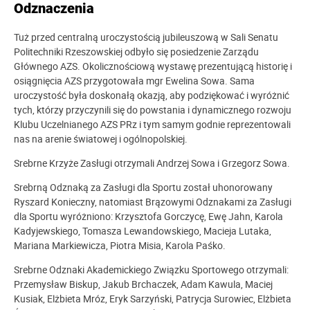
Odznaczenia
Tuż przed centralną uroczystością jubileuszową w Sali Senatu
Politechniki Rzeszowskiej odbyło się posiedzenie Zarządu
Głównego AZS. Okolicznościową wystawę prezentującą historię i
osiągnięcia AZS przygotowała mgr Ewelina Sowa. Sama
uroczystość była doskonałą okazją, aby podziękować i wyróżnić
tych, którzy przyczynili się do powstania i dynamicznego rozwoju
Klubu Uczelnianego AZS PRz i tym samym godnie reprezentowali
nas na arenie światowej i ogólnopolskiej.
Srebrne Krzyże Zasługi otrzymali Andrzej Sowa i Grzegorz Sowa.
Srebrną Odznaką za Zasługi dla Sportu został uhonorowany
Ryszard Konieczny, natomiast Brązowymi Odznakami za Zasługi
dla Sportu wyróżniono: Krzysztofa Gorczycę, Ewę Jahn, Karola
Kadyjewskiego, Tomasza Lewandowskiego, Macieja Lutaka,
Mariana Markiewicza, Piotra Misia, Karola Paśko.
Srebrne Odznaki Akademickiego Związku Sportowego otrzymali:
Przemysław Biskup, Jakub Brchaczek, Adam Kawula, Maciej
Kusiak, Elżbieta Mróz, Eryk Sarzyński, Patrycja Surowiec, Elżbieta