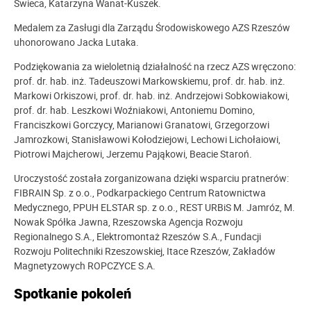
Świeca, Katarzyna Wanat-Kuszek.
Medalem za Zasługi dla Zarządu Środowiskowego AZS Rzeszów
uhonorowano Jacka Lutaka.
Podziękowania za wieloletnią działalność na rzecz AZS wręczono:
prof. dr. hab. inż. Tadeuszowi Markowskiemu, prof. dr. hab. inż.
Markowi Orkiszowi, prof. dr. hab. inż. Andrzejowi Sobkowiakowi,
prof. dr. hab. Leszkowi Woźniakowi, Antoniemu Domino,
Franciszkowi Gorczycy, Marianowi Granatowi, Grzegorzowi
Jamrozkowi, Stanisławowi Kołodziejowi, Lechowi Lichołaiowi,
Piotrowi Majcherowi, Jerzemu Pająkowi, Beacie Staroń.
Uroczystość została zorganizowana dzięki wsparciu pratnerów:
FIBRAIN Sp. z o.o., Podkarpackiego Centrum Ratownictwa
Medycznego, PPUH ELSTAR sp. z o.o., REST URBiS M. Jamróz, M.
Nowak Spółka Jawna, Rzeszowska Agencja Rozwoju
Regionalnego S.A., Elektromontaż Rzeszów S.A., Fundacji
Rozwoju Politechniki Rzeszowskiej, Itace Rzeszów, Zakładów
Magnetyzowych ROPCZYCE S.A.
Spotkanie pokoleń