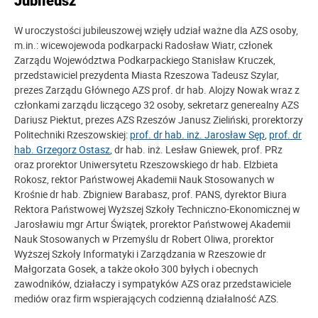
Jubileusz
W uroczystości jubileuszowej wzięły udział ważne dla AZS osoby,
m.in.: wicewojewoda podkarpacki Radosław Wiatr, członek
Zarządu Województwa Podkarpackiego Stanisław Kruczek,
przedstawiciel prezydenta Miasta Rzeszowa Tadeusz Szylar,
prezes Zarządu Głównego AZS prof. dr hab. Alojzy Nowak wraz z
członkami zarządu liczącego 32 osoby, sekretarz generealny AZS
Dariusz Piektut, prezes AZS Rzeszów Janusz Zieliński, prorektorzy
Politechniki Rzeszowskiej:
prof. dr hab. inż. Jarosław Sęp
,
prof. dr
hab. Grzegorz Ostasz
, dr hab. inż. Lesław Gniewek, prof. PRz
oraz prorektor Uniwersytetu Rzeszowskiego dr hab. Elżbieta
Rokosz, rektor Państwowej Akademii Nauk Stosowanych w
Krośnie dr hab. Zbigniew Barabasz, prof. PANS, dyrektor Biura
Rektora Państwowej Wyższej Szkoły Techniczno-Ekonomicznej w
Jarosławiu mgr Artur Świątek, prorektor Państwowej Akademii
Nauk Stosowanych w Przemyślu dr Robert Oliwa, prorektor
Wyższej Szkoły Informatyki i Zarządzania w Rzeszowie dr
Małgorzata Gosek, a także około 300 byłych i obecnych
zawodników, działaczy i sympatyków AZS oraz przedstawiciele
mediów oraz firm wspierających codzienną działalność AZS.