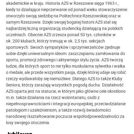
akademickie w kraju. Historia AZS w Rzeszowie sięga 1963 r.,
kiedy to działające nieprzerwanie od ponad wieku stowarzyszenie
otworzyło swoją siedzibę na Politechnice Rzeszowskiej oraz w
samym Rzeszowie. Dzięki swojej bogatej historii AZS stał się
najbardziej liczną organizacją studencką działającą na polskich
uczelniach. Obecnie AZS zrzesza ponad 50 tys. członków w
ok. 200 klubach, którzy trenują w ok. 2,5 tys. sekcjach
sportowych. Swoich sympatyków i sprzymierzeńców zjednuje
sobie dzięki uniwersalnym ideom: zaszczepianiu zamiłowania do
sportu, promocji zdrowego i aktywnego stylu życia. AZS tworzą
ludzie, dla których sport to nie tylko muskularna sylwetka i walka
o medale, ale przede wszystkim pasja, dzięki której udaje się robić
rzeczy wydawałoby się niemożliwe. Dlatego AZS to także Kluby
Seniora, którzy zarażają wszystkich pogodą ducha. Działalność
AZS oparta jest na statucie, w którym jako główne cele określono
m.in. także działania na rzecz wolontariatu, osób z
niepełnosprawnościami i integracji europejskiej, przeciwdziałanie
patologiom i uzależnieniom, a także rozwój świadomości
narodowej i kształtowanie poczucia współodpowiedzialności za
losy swojego otoczenia.