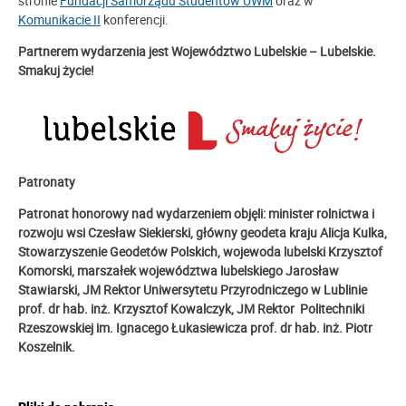
stronie
Fundacji Samorządu Studentów UWM
oraz w
Komunikacie II
konferencji.
Partnerem wydarzenia jest
Województwo Lubelskie – Lubelskie.
Smakuj życie!
Patronaty
Patronat honorowy nad wydarzeniem objęli: minister rolnictwa i
rozwoju wsi Czesław Siekierski,
główny geodeta kraju Alicja Kulka,
Stowarzyszenie Geodetów Polskich,
wojewoda lubelski Krzysztof
Komorski,
marszałek województwa lubelskiego Jarosław
Stawiarski,
JM Rektor Uniwersytetu Przyrodniczego w Lublinie
prof. dr hab. inż. Krzysztof Kowalczyk,
JM Rektor Politechniki
Rzeszowskiej im. Ignacego Łukasiewicza prof. dr hab. inż. Piotr
Koszelnik.