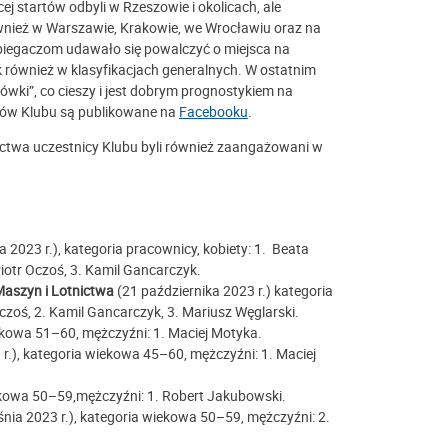
ej startów odbyli w Rzeszowie i okolicach, ale
ównież w Warszawie, Krakowie, we Wrocławiu oraz na
 biegaczom udawało się powalczyć o miejsca na
k również w klasyfikacjach generalnych. W ostatnim
ówki”, co cieszy i jest dobrym prognostykiem na
ków Klubu są publikowane na
Facebooku
.
twa uczestnicy Klubu byli również zaangażowani w
 2023 r.), kategoria pracownicy, kobiety: 1.
Beata
Piotr Oczoś, 3. Kamil Gancarczyk.
Maszyn i Lotnictwa
(21 października 2023 r.) kategoria
czoś, 2. Kamil Gancarczyk, 3. Mariusz Węglarski
.
iekowa 51–60
,
mężczyźni:
1. Maciej Motyka.
 r.), kategoria wiekowa 45–60
,
mężczyźni: 1. Maciej
ekowa 50–59,
m
ężczyźni: 1. Robert Jakubowski
.
nia 2023 r.), kategoria wiekowa 50–59
,
mężczyźni:
2.