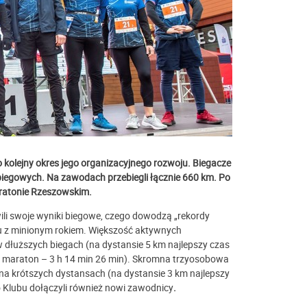
 kolejny okres jego organizacyjnego rozwoju. Biegacze
biegowych. Na zawodach przebiegli łącznie 660 km. Po
ratonie Rzeszowskim.
li swoje wyniki biegowe, czego dowodzą „rekordy
u z minionym rokiem. Większość aktywnych
w dłuższych biegach (na dystansie 5 km najlepszy czas
s, maraton – 3 h 14 min 26 min). Skromna trzyosobowa
 na krótszych dystansach (na dystansie 3 km najlepszy
Do Klubu dołączyli również nowi zawodnicy
.