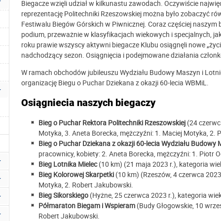
Biegacze wzięli udział w kilkunastu zawodach. Oczywiście najwięc
reprezentację Politechniki Rzeszowskiej można było zobaczyć r
Festiwalu Biegów Górskich w Piwnicznej. Coraz częściej naszym
podium, przeważnie w klasyfikacjach wiekowych i specjalnych, ja
roku prawie wszyscy aktywni biegacze Klubu osiągnęli nowe „życi
nadchodzący sezon. Osiągnięcia i podejmowane działania człon
W ramach obchodów jubileuszu Wydziału Budowy Maszyn i Lotnic
organizację Biegu o Puchar Dziekana z okazji 60-lecia WBMiL.
Osiągniecia naszych biegaczy
Bieg o Puchar Rektora Politechniki Rzeszowskiej
(24 czerwca
Motyka, 3. Aneta Borecka, mężczyźni: 1. Maciej Motyka, 2. 
Bieg o Puchar Dziekana z okazji 60-lecia Wydziału Budowy 
pracownicy,
kobiety: 2.
Aneta Borecka, mężczyźni: 1. Piotr O
Bieg Lotnika Mielec
(10 km) (21 maja 2023 r.), kategoria w
Bieg Kolorowej Skarpetki
(10 km) (Rzeszów, 4 czerwca 2023
Motyka, 2. Robert Jakubowski
.
Bieg Sikorskiego
(Hyżne, 25 czerwca 2023 r.), kategoria wi
Półmaraton Biegam i Wspieram
(Budy Głogowskie, 10 wrześ
Robert Jakubowski
.