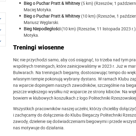
Bieg o Puchar Pratt & Whitney
(5 km) (Rzeszów, 1 październ
Maciej Motyka.
Bieg o Puchar Pratt & Whitney
(10 km) (Rzeszów, 1 paździer
Mariusz Węglarski.
Bieg Niepodległości
(10 km) (Rzeszów, 11 listopada 2023 r.
Motyka.
Treningi wiosenne
Nic nie przychodzi samo, aby coś osiągnąć, to trzeba nad tym pr
wspólnych treningach, które zainicjowaliśmy w 2023 r. Już w m
Bulwarach. Na treningach biegamy, dostosowując tempo do większ
własnym tempie pokonują wybrany dystans. W ramach Klubu za
na wparcie dopingiem naszych zawodników, szczególnie na biega
jeszcze większego wysiłku niż wsparcie ze strony kibiców. Na wi
bowiem w klubowych koszulkach z logo Politechniki Rzeszowskiej
Wszystkich pracowników naszej uczelni, którzy chcieliby dołączy
i zachęcamy do dołączenia do Klubu Biegaczy Politechniki Rzesz
zawody, dzielenie się doświadczeniami biegowymi i przede wszystk
nas motywuje do działania.