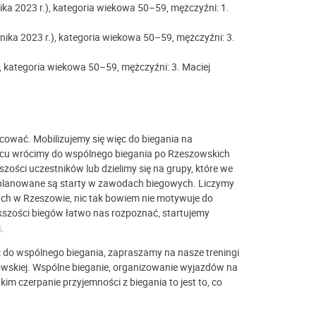
ika 2023 r.), kategoria wiekowa 50–59
,
mężczyźni:
1.
nika 2023 r.), kategoria wiekowa 50–59
, m
ężczyźni:
3.
), kategoria wiekowa 50–59
, m
ężczyźni:
3. Maciej
acować. Mobilizujemy się więc do biegania na
arcu wrócimy do wspólnego biegania po Rzeszowskich
ości uczestników lub dzielimy się na grupy, które we
planowane są starty w zawodach biegowych. Liczymy
ch w Rzeszowie, nic tak bowiem nie motywuje do
ększości biegów łatwo nas rozpoznać, startujemy
.
ć do wspólnego biegania, zapraszamy na nasze treningi
owskiej. Wspólne bieganie, organizowanie wyjazdów na
im czerpanie przyjemności z biegania to jest to, co