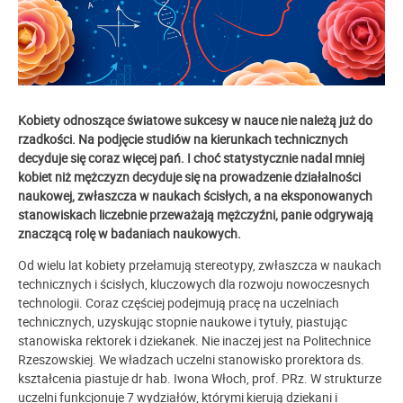
Kobiety odnoszące światowe sukcesy w nauce nie należą już do
rzadkości. Na podjęcie studiów na kierunkach technicznych
decyduje się coraz więcej pań. I choć statystycznie nadal mniej
kobiet niż mężczyzn decyduje się na prowadzenie działalności
naukowej, zwłaszcza w naukach ścisłych, a na eksponowanych
stanowiskach liczebnie przeważają mężczyźni, panie odgrywają
znaczącą rolę w badaniach naukowych.
Od wielu lat kobiety przełamują stereotypy, zwłaszcza w naukach
technicznych i ścisłych, kluczowych dla rozwoju nowoczesnych
technologii. Coraz częściej podejmują pracę na uczelniach
technicznych, uzyskując stopnie naukowe i tytuły, piastując
stanowiska rektorek i dziekanek. Nie inaczej jest na Politechnice
Rzeszowskiej. We władzach uczelni stanowisko prorektora ds.
kształcenia piastuje dr hab. Iwona Włoch, prof. PRz. W strukturze
uczelni funkcjonuje 7 wydziałów, którymi kierują dziekani i