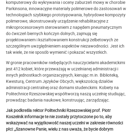
komputerowy do wykrywania i oceny zaburzeń mowy w chorobie
Parkinsona,
innowacyjne materiały polimerowe do zastosowań w
technologiach szybkiego prototypowania, hybrydowe kompozyty
polimerowe, skonstruowały urządzenie rehabilitacyjne z
mikroprocesorowym sterowaniem z napędem pneumatycznym
do ćwiczeń biernych kończyn dolnych, zajmują się
projektowaniem i kształtowaniem konstrukcji żelbetowych ze
szczególnym uwzględnieniem aspektów niezawodności. Jest ich
tak wiele, że nie sposób wymienić i pokazać wszystkich.
W gronie pracowników niebędących nauczycielami akademickimi
jest 412 kobiet, które przeważają w uczelnianej administracji i
innych jednostkach organizacyjnych, kierując m.in. Biblioteką,
Kwesturą, Centrum Języków Obcych, większością działów
administracji centralnej oraz domami studenckimi. Kobiety na
Politechnice Rzeszowskiej współtworzą naszą uczelnię studiując,
prowadząc badania naukowe, konstruując, zarządzając.
Jak podkreśla rektor Politechniki Rzeszowskiej prof. Piotr
Koszelnik informacje te nie zostały przytoczone po to, aby
wskazywać na wyjątkowość naszej uczelni w zakresie równości
płci: „Szanowne Panie, wielu z nas uważa, że bycie dobrym