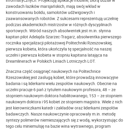
informatycznych. Projektują aplikacje mobilne, biorą udział w
zawodach łazików marsjańskich, mają swój wkład w
konstruowaniu bolidu, samolotów udźwigowych i
zaawansowanych robotów. Z sukcesami reprezentują uczelnię
podczas akademickich mistrzostw w różnych dyscyplinach
sportowych. Wśród naszych absolwentek jest m.in. słynna
kapitan pilot Adelajda Szarzec-Tragarz, absolwentka pierwszego
rocznika specjalizacji pilotażowej Politechniki Rzeszowskiej,
pierwsza kobieta, która ukończyła tę specjalność na naszej
uczelni i pierwsza kobieta w stopniu kapitana latająca na
Dreamlinerach w Polskich Liniach Lotniczych LOT.
Znaczna część osiągnięć naukowych na Politechnice
Rzeszowskiej jest zasługą kobiet, które prowadzą innowacyjne
badania i są liderkami wielu zespołów naukowych. Obecnie na
uczelni pracuje 6 pań z tytułem naukowym profesora, 48 – ze
stopniem naukowym doktora habilitowanego, 153 – ze stopniem
naukowym doktora i 95 kobiet ze stopniem magistra. Wiele z nich
jest kierowniczkami katedr i zakładów oraz liderkami zespołów
badawczych. Nasze naukowczynie opracowały m.in. metodę
syntezy polimerów niemieszających się z wodą, wykorzystując do
tego celu miniemulsję na bazie wina wytrawnego, program