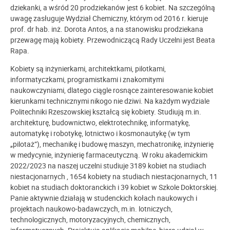
dziekanki, a wśród 20 prodziekanów jest 6 kobiet. Na szczególną
uwagę zasługuje Wydział Chemiczny, którym od 2016 r. kieruje
prof. dr hab. inż. Dorota Antos, a na stanowisku prodziekana
przewagę mają kobiety. Przewodniczącą Rady Uczelni jest Beata
Rapa.
Kobiety są inżynierkami, architektkami, pilotkami,
informatyczkami, programistkami i znakomitymi
naukowczyniami, dlatego ciągle rosnące zainteresowanie kobiet
kierunkami technicznymi nikogo nie dziwi. Na każdym wydziale
Politechniki Rzeszowskiej kształcą się kobiety. Studiują m.in.
architekturę, budownictwo, elektrotechnikę, informatykę,
automatykę i robotykę, lotnictwo i kosmonautykę (w tym
„pilotaż”), mechanikę i budowę maszyn, mechatronikę, inżynierię
w medycynie, inżynierię farmaceutyczną. W roku akademickim
2022/2023 na naszej uczelni studiuje 3189 kobiet na studiach
niestacjonarnych , 1654 kobiety na studiach niestacjonarnych, 11
kobiet na studiach doktoranckich i 39 kobiet w Szkole Doktorskiej.
Panie aktywnie działają w studenckich kołach naukowych i
projektach naukowo-badawczych, m.in. lotniczych,
technologicznych, motoryzacyjnych, chemicznych,