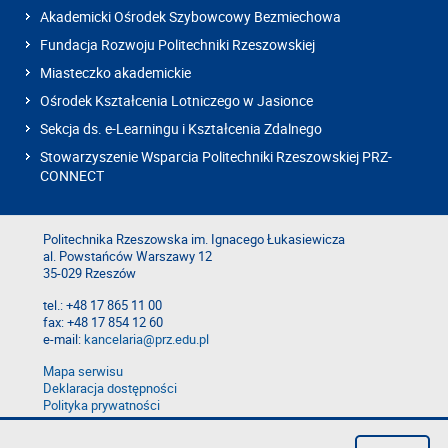
Akademicki Ośrodek Szybowcowy Bezmiechowa
Fundacja Rozwoju Politechniki Rzeszowskiej
Miasteczko akademickie
Ośrodek Kształcenia Lotniczego w Jasionce
Sekcja ds. e-Learningu i Kształcenia Zdalnego
Stowarzyszenie Wsparcia Politechniki Rzeszowskiej PRZ-
CONNECT
Politechnika Rzeszowska im. Ignacego Łukasiewicza
al. Powstańców Warszawy 12
35-029 Rzeszów
tel.: +48 17 865 11 00
fax: +48 17 854 12 60
e-mail:
kancelaria@prz.edu.pl
Mapa serwisu
Deklaracja dostępności
Polityka prywatności
Zgłoś błąd na stronie
Zgłoś naruszenie